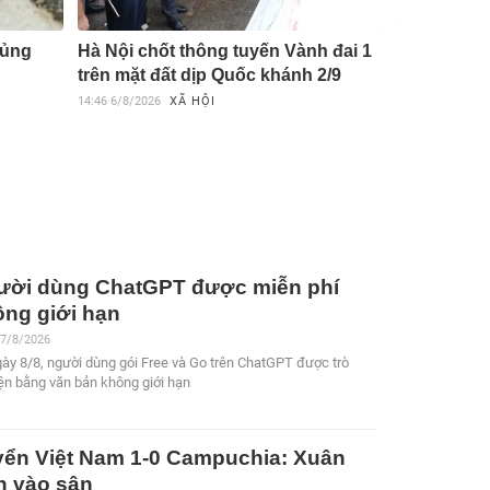
hủng
Hà Nội chốt thông tuyến Vành đai 1
trên mặt đất dịp Quốc khánh 2/9
14:46
6/8/2026
XÃ HỘI
ười dùng ChatGPT được miễn phí
ông giới hạn
 7/8/2026
ày 8/8, người dùng gói Free và Go trên ChatGPT được trò
ện bằng văn bản không giới hạn
yển Việt Nam 1-0 Campuchia: Xuân
n vào sân