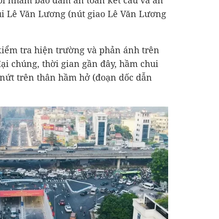
dõi nhằm bảo đảm an toàn kết cấu và an
ui Lê Văn Lương (nút giao Lê Văn Lương
kiểm tra hiện trường và phản ánh trên
đại chúng, thời gian gần đây, hầm chui
 nứt trên thân hầm hở (đoạn dốc dẫn