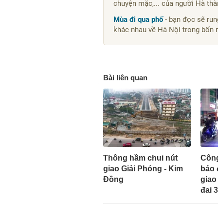
chuyện mặc,... của người Hà thà
Mùa đi qua phố
- bạn đọc sẽ run
khác nhau về Hà Nội trong bốn m
Bài liên quan
Thông hầm chui nút
Công
giao Giải Phóng - Kim
báo 
Đồng
giao
đai 3