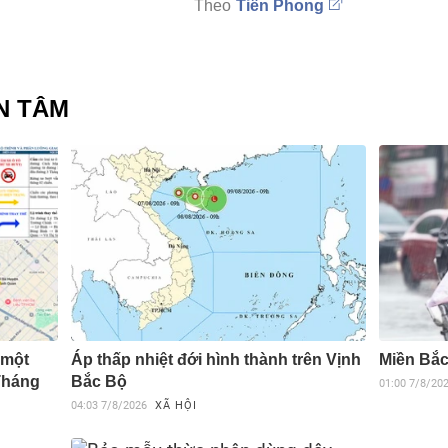
Tiền Phong
N TÂM
 một
Áp thấp nhiệt đới hình thành trên Vịnh
Miền Bắc
Tháng
Bắc Bộ
01:00
7/8/20
04:03
7/8/2026
XÃ HỘI