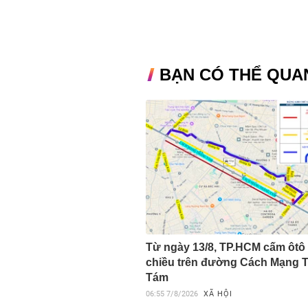
BẠN CÓ THỂ QUA
Từ ngày 13/8, TP.HCM cấm ôtô
chiều trên đường Cách Mạng 
Tám
06:55
7/8/2026
XÃ HỘI