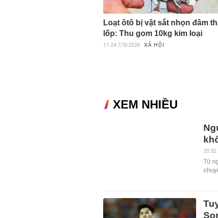
Loạt ôtô bị vật sắt nhọn đâm t
lốp: Thu gom 10kg kim loại
11:24
7/8/2026
XÃ HỘI
XEM NHIỀU
Ng
kh
20:52
Từ ng
chuy
Tu
So