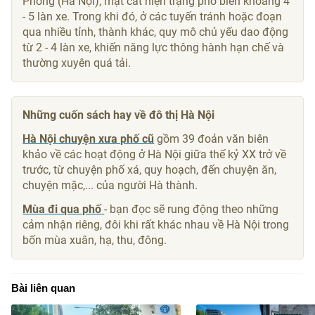
Phóng (Hà Nội), mặt cắt hiện trạng phổ biến khoảng 4
- 5 làn xe. Trong khi đó, ở các tuyến tránh hoặc đoạn
qua nhiều tỉnh, thành khác, quy mô chủ yếu dao động
từ 2 - 4 làn xe, khiến năng lực thông hành hạn chế và
thường xuyên quá tải.
Những cuốn sách hay về đô thị Hà Nội
Hà Nội chuyện xưa phố cũ
gồm 39 đoản văn biên
khảo về các hoạt động ở Hà Nội giữa thế kỷ XX trở về
trước, từ chuyện phố xá, quy hoạch, đến chuyện ăn,
chuyện mặc,... của người Hà thành.
Mùa đi qua phố
- bạn đọc sẽ rung động theo những
cảm nhận riêng, đôi khi rất khác nhau về Hà Nội trong
bốn mùa xuân, hạ, thu, đông.
Bài liên quan