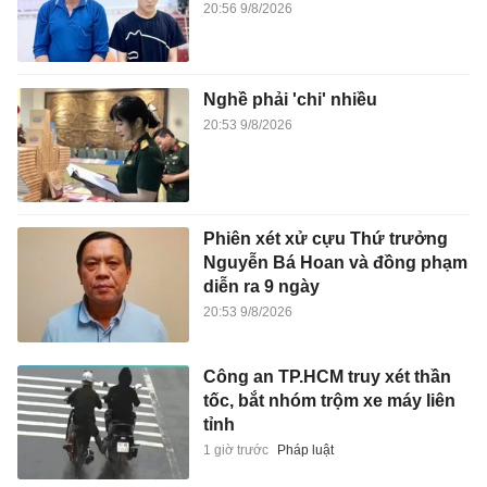
20:56 9/8/2026
Nghề phải 'chi' nhiều
20:53 9/8/2026
Phiên xét xử cựu Thứ trưởng
Nguyễn Bá Hoan và đồng phạm
diễn ra 9 ngày
20:53 9/8/2026
Công an TP.HCM truy xét thần
tốc, bắt nhóm trộm xe máy liên
tỉnh
1 giờ trước
Pháp luật