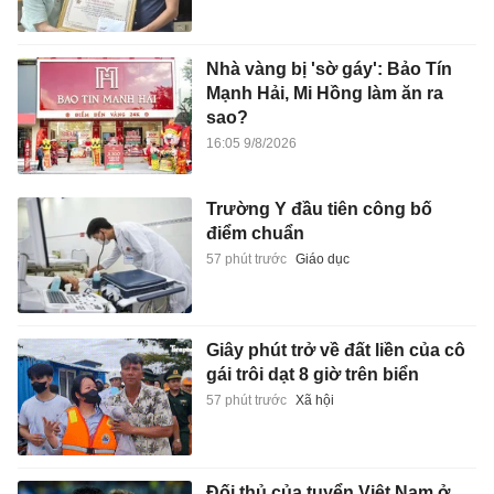
Nhà vàng bị 'sờ gáy': Bảo Tín
Mạnh Hải, Mi Hồng làm ăn ra
sao?
16:05 9/8/2026
Trường Y đầu tiên công bố
điểm chuẩn
57 phút trước
Giáo dục
Giây phút trở về đất liền của cô
gái trôi dạt 8 giờ trên biển
57 phút trước
Xã hội
Đối thủ của tuyển Việt Nam ở