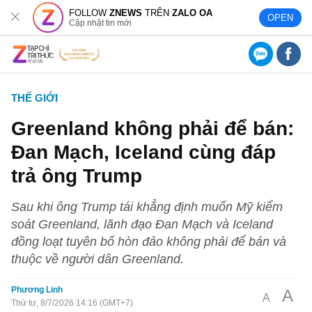
FOLLOW
ZNEWS
TRÊN
ZALO OA
OPEN
Cập nhật tin mới
THẾ GIỚI
Greenland không phải để bán:
Đan Mạch, Iceland cùng đáp
trả ông Trump
Sau khi ông Trump tái khẳng định muốn Mỹ kiểm
soát Greenland, lãnh đạo Đan Mạch và Iceland
đồng loạt tuyên bố hòn đảo không phải để bán và
thuộc về người dân Greenland.
Phương Linh
A
A
Thứ tư, 8/7/2026 14:16 (GMT+7)