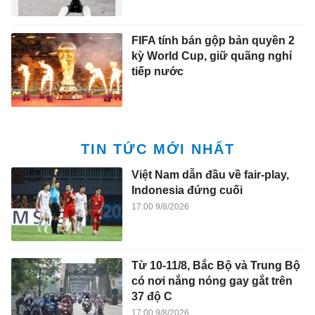
FIFA tính bán gộp bản quyền 2
kỳ World Cup, giữ quãng nghỉ
tiếp nước
TIN TỨC MỚI NHẤT
Việt Nam dẫn đầu về fair-play,
Indonesia đứng cuối
17:00 9/8/2026
Từ 10-11/8, Bắc Bộ và Trung Bộ
có nơi nắng nóng gay gắt trên
37 độ C
17:00 9/8/2026