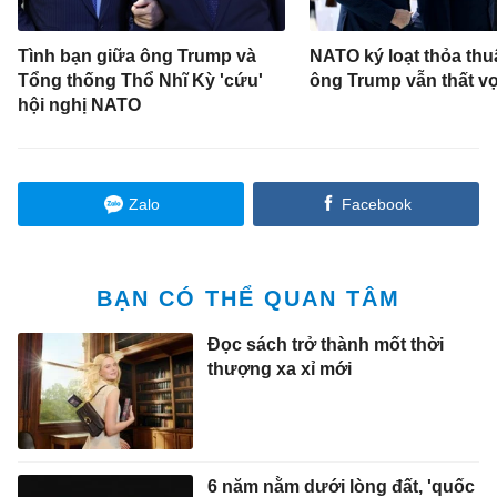
Tình bạn giữa ông Trump và
NATO ký loạt thỏa thuậ
Tổng thống Thổ Nhĩ Kỳ 'cứu'
ông Trump vẫn thất v
hội nghị NATO
Zalo
Facebook
BẠN CÓ THỂ QUAN TÂM
Đọc sách trở thành mốt thời
thượng xa xỉ mới
6 năm nằm dưới lòng đất, 'quốc