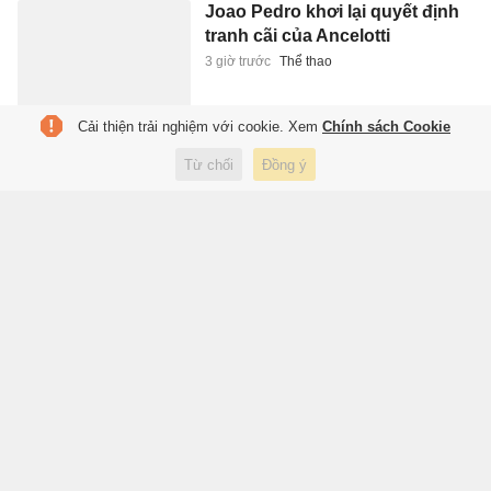
Joao Pedro khơi lại quyết định
tranh cãi của Ancelotti
3 giờ trước
Thể thao
Cải thiện trải nghiệm với cookie. Xem
Chính sách Cookie
ĐBQH: Mở rộng hoạt động
Từ chối
Đồng ý
ngân hàng cần phòng ngừa
việc 'bia kèm lạc'
3 giờ trước
Kinh doanh
Hơn 1.000 người dự giải chạy
tại TP.HCM
3 giờ trước
Thể thao
Bảo Tín Mạnh Hải nói gì về kết
luận của Thanh tra Chính phủ?
4 giờ trước
Kinh doanh