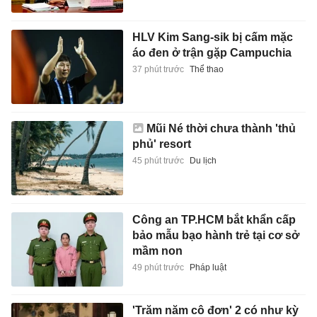
HLV Kim Sang-sik bị cấm mặc
áo đen ở trận gặp Campuchia
37 phút trước
Thể thao
Mũi Né thời chưa thành 'thủ
phủ' resort
45 phút trước
Du lịch
Công an TP.HCM bắt khẩn cấp
bảo mẫu bạo hành trẻ tại cơ sở
mầm non
49 phút trước
Pháp luật
'Trăm năm cô đơn' 2 có như kỳ