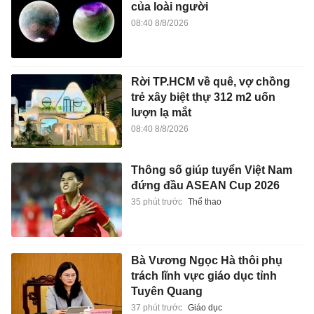
của loài người
08:40 8/8/2026
Rời TP.HCM về quê, vợ chồng
trẻ xây biệt thự 312 m2 uốn
lượn lạ mắt
08:40 8/8/2026
Thông số giúp tuyển Việt Nam
đứng đầu ASEAN Cup 2026
35 phút trước
Thể thao
Bà Vương Ngọc Hà thôi phụ
trách lĩnh vực giáo dục tỉnh
Tuyên Quang
37 phút trước
Giáo dục