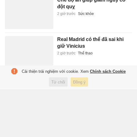
đột quỵ
2 giờ trước
Sức khỏe
Real Madrid có thể đã sai khi
giữ Vinicius
2 giờ trước
Thể thao
Cải thiện trải nghiệm với cookie. Xem
Chính sách Cookie
Cựu tuyển thủ Anh đổi CLB ở
Từ chối
Đồng ý
Thái Lan
23:24 hôm qua
Thể thao
Salah bối rối nhận món quà lạ
khi gia nhập Trabzonspor
23:23 hôm qua
Thể thao