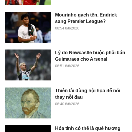
Mourinho gạch tên, Endrick
sang Premier League?
08:54 8/8/2026
Lý do Newcastle buộc phải bán
Guimaraes cho Arsenal
08:51 8/8/2026
Thiên tài dùng hội họa để nói
thay nỗi đau
08:40 8/8/2026
Hỏa tinh có thể là quê hương