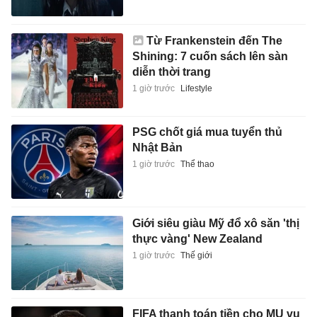
Từ Frankenstein đến The
Shining: 7 cuốn sách lên sàn
diễn thời trang
1 giờ trước
Lifestyle
PSG chốt giá mua tuyển thủ
Nhật Bản
1 giờ trước
Thể thao
Giới siêu giàu Mỹ đổ xô săn 'thị
thực vàng' New Zealand
1 giờ trước
Thế giới
FIFA thanh toán tiền cho MU vụ