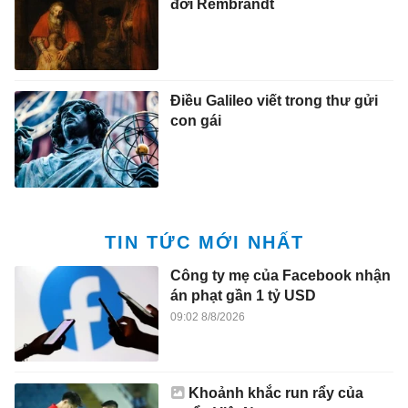
đời Rembrandt
Điều Galileo viết trong thư gửi
con gái
TIN TỨC MỚI NHẤT
Công ty mẹ của Facebook nhận
án phạt gần 1 tỷ USD
09:02 8/8/2026
Khoảnh khắc run rẩy của