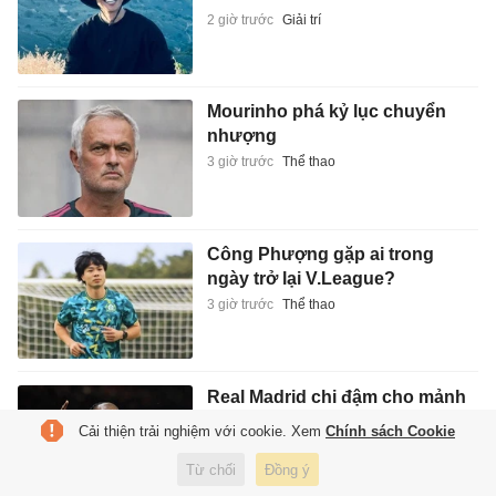
2 giờ trước
Giải trí
Mourinho phá kỷ lục chuyển
nhượng
3 giờ trước
Thể thao
Công Phượng gặp ai trong
ngày trở lại V.League?
3 giờ trước
Thể thao
Real Madrid chi đậm cho mảnh
ghép còn thiếu
Cải thiện trải nghiệm với cookie. Xem
Chính sách Cookie
3 giờ trước
Thể thao
Từ chối
Đồng ý