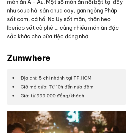
món ăn Á - Âu. Một số món ăn nổi bật tại đây
như soup hải sản chua cay, gan ngỗng Pháp
sốt cam, cá hồi Na Uy sốt mận, thăn heo
Iberico sốt cà phê,... cùng nhiều món ăn đặc
sắc khác cho bữa tiệc đáng nhớ.
Zumwhere
Địa chỉ: 5 chi nhánh tại TP.HCM
Giờ mở cửa: Từ 10h đến nửa đêm
Giá: từ 999.000 đồng/khách