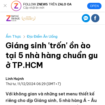
FOLLOW
ZNEWS
TRÊN
ZALO OA
OPEN
Cập nhật tin mới
Ẩm Thực
Địa Điểm Ăn Uống
Giáng sinh 'trốn' ồn ào
tại 5 nhà hàng chuẩn gu
ở TP.HCM
Linh Huỳnh
Thứ tư, 11/12/2024 06:29 (GMT+7)
Với không gian và những set menu thiết kế
riêng cho dịp Giáng sinh, 5 nhà hàng Á - Âu