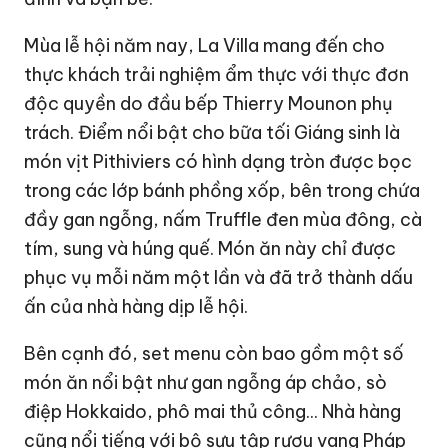
Mùa lễ hội năm nay, La Villa mang đến cho
thực khách trải nghiệm ẩm thực với thực đơn
độc quyền do đầu bếp Thierry Mounon phụ
trách. Điểm nổi bật cho bữa tối Giáng sinh là
món vịt Pithiviers có hình dạng tròn được bọc
trong các lớp bánh phồng xốp, bên trong chứa
đầy gan ngỗng, nấm Truffle đen mùa đông, cà
tím, sung và húng quế. Món ăn này chỉ được
phục vụ mỗi năm một lần và đã trở thành dấu
ấn của nhà hàng dịp lễ hội.
Bên cạnh đó, set menu còn bao gồm một số
món ăn nổi bật như gan ngỗng áp chảo, sò
điệp Hokkaido, phô mai thủ công... Nhà hàng
cũng nổi tiếng với bộ sưu tập rượu vang Pháp