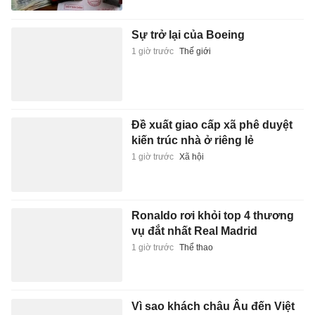
Đề xuất giao cấp xã phê duyệt
kiến trúc nhà ở riêng lẻ
1 giờ trước
Xã hội
Ronaldo rơi khỏi top 4 thương
vụ đắt nhất Real Madrid
1 giờ trước
Thể thao
Vì sao khách châu Âu đến Việt
Nam tăng đột biến 'chưa từng
thấy'?
1 giờ trước
Du lịch
'Bố bỉm' TP.HCM nghỉ việc văn
phòng, ở nhà làm video bóng
đá