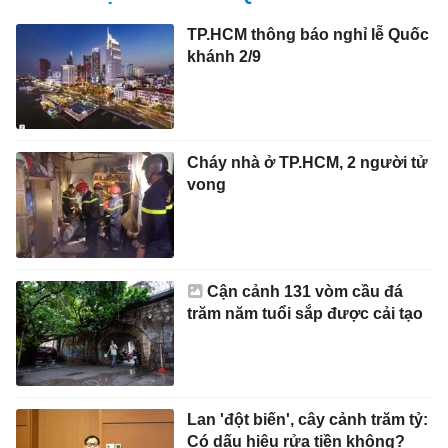
vong
Cận cảnh 131 vòm cầu đá
trăm năm tuổi sắp được cải tạo
Lan 'đột biến', cây cảnh trăm tỷ:
Có dấu hiệu rửa tiền không?
Phục hồi bức ảnh được tìm
thấy trong mộ liệt sĩ