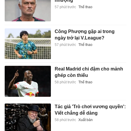
Real Madrid chi đậm cho mảnh
ghép còn thiếu
58 phút trước
Thể thao
Tác giả 'Trò chơi vương quyền':
Viết chẳng dễ dàng
58 phút trước
Xuất bản
VIB One Card: Một chiếc thẻ
cho mọi giai đoạn tài chính
58 phút trước
Kinh doanh
'Kiêu sa' hay 'kiêu xa'?