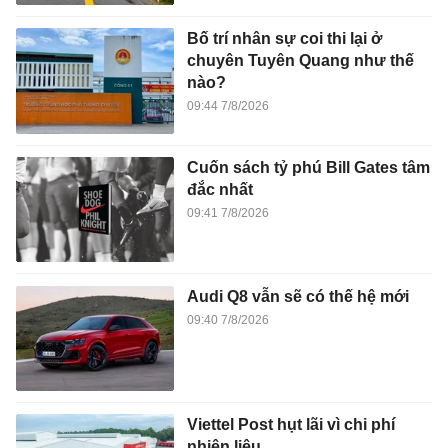
đắc nhất
09:41 7/8/2026
Audi Q8 vẫn sẽ có thế hệ mới
09:40 7/8/2026
Viettel Post hụt lãi vì chi phí
nhiên liệu
09:36 7/8/2026
Lướt ván trên ruộng bậc thang
cao gần 800 m ở Trung Quốc
09:34 7/8/2026