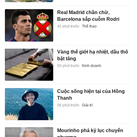
bật tăng
50 phút trước
Kinh doanh
Cuộc sống hiện tại của Hồng
Thanh
56 phút trước
Giải trí
Mourinho phá kỷ lục chuyển
nhượng
57 phút trước
Thể thao
Công Phượng gặp ai trong
ngày trở lại V.League?
57 phút trước
Thể thao