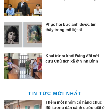
Khai trừ ra khỏi Đảng đối với
cựu Chủ tịch xã ở Ninh Bình
TIN TỨC MỚI NHẤT
Thêm một nhóm có hàng chục
đối tượng dàn cảnh cướp giật ở
khu Liên Hoa Bảo Tháp
09:53 7/8/2026
Ông Trump ký sắc lệnh siết
quyền 'sinh ở Mỹ là công dân
Mỹ'
09:50 7/8/2026