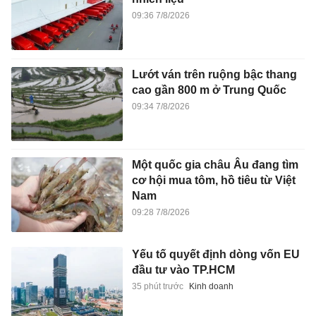
Một quốc gia châu Âu đang tìm
cơ hội mua tôm, hồ tiêu từ Việt
Nam
09:28 7/8/2026
Yếu tố quyết định dòng vốn EU
đầu tư vào TP.HCM
35 phút trước
Kinh doanh
Real Madrid chần chừ,
Barcelona sắp cuỗm Rodri
45 phút trước
Thể thao
Vàng thế giới hạ nhiệt, dầu thô