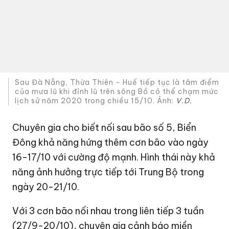
của mưa lũ khi đỉnh lũ trên sông Bồ có thể chạm mức
lịch sử năm 2020 trong chiều 15/10. Ảnh:
V.D.
Chuyên gia cho biết nối sau bão số 5, Biển
Đông khả năng hứng thêm cơn bão vào ngày
16-17/10 với cường độ mạnh. Hình thái này khả
năng ảnh hưởng trực tiếp tới Trung Bộ trong
ngày 20-21/10.
Với 3 cơn bão nối nhau trong liên tiếp 3 tuần
(27/9-20/10), chuyên gia cảnh báo miền
Trung đối mặt với nguy cơ bão chồng bão, lũ
chồng lũ.
Cùng ngày, Trung tâm Dự báo Khí tượng Thủy
văn Quốc gia cho biết một áp thấp nhiệt đới
đang hoạt động ở khu vực phía đông của