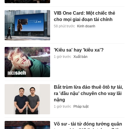
1 giờ trước
Xuất bản
Bắt trùm lừa đảo thuê ôtô tự lái,
ra 'đầu nậu' chuyên cho vay lãi
nặng
1 giờ trước
Pháp luật
Võ sư - tài tử đóng tướng quân
trong phim 'Hộ linh tráng sĩ' là
ai?
1 giờ trước
Giải trí
Điều đáng sợ nhất ở cúm
1 giờ trước
Sức khỏe