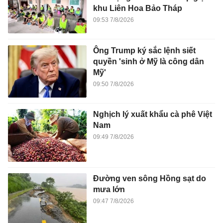
Nghịch lý xuất khẩu cà phê Việt
Nam
09:49 7/8/2026
Đường ven sông Hồng sạt do
mưa lớn
09:47 7/8/2026
Bố trí nhân sự coi thi lại ở
chuyên Tuyên Quang như thế
nào?
09:44 7/8/2026
Cuốn sách tỷ phú Bill Gates tâm