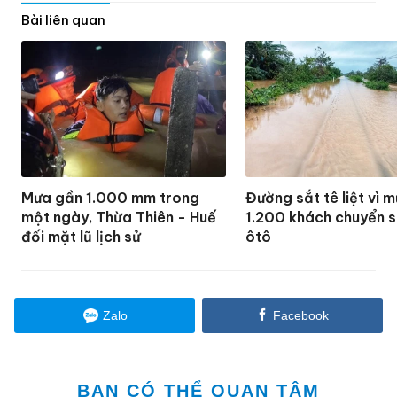
Mưa gần 1.000 mm trong
Đường sắt tê liệt vì m
một ngày, Thừa Thiên - Huế
1.200 khách chuyển s
đối mặt lũ lịch sử
ôtô
Zalo
Facebook
BẠN CÓ THỂ QUAN TÂM
TP.HCM thông báo nghỉ lễ Quốc
khánh 2/9
Cháy nhà ở TP.HCM, 2 người tử