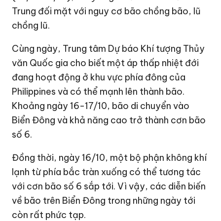
Philippines và có thể mạnh lên thành bão.
Khoảng ngày 16-17/10, bão di chuyển vào
Biển Đông và khả năng cao trở thành cơn bão
số 6.
Đồng thời, ngày 16/10, một bộ phận không khí
lạnh từ phía bắc tràn xuống có thể tương tác
với cơn bão số 6 sắp tới. Vì vậy, các diễn biến
về bão trên Biển Đông trong những ngày tới
còn rất phức tạp.
Theo báo cáo nhanh của Văn phòng Thường trực Ban
Chỉ đạo Quốc gia về phòng chống thiên tai, tính đến
12h30 trưa 15/10, mưa lũ ở Đà Nẵng đã khiến 4 người
chết. Đồng thời, địa phương ghi nhận gần 3.900 ngôi
nhà bị ngập sâu 0,4-1 m. Hiện, nước trên các tuyến
đường và một số khu dân cư đã rút.