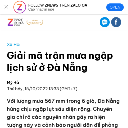
FOLLOW
ZNEWS
TRÊN
ZALO OA
OPEN
Cập nhật tin mới
Xã Hội
Giải mã trận mưa ngập
lịch sử ở Đà Nẵng
Mỹ Hà
Thứ bảy, 15/10/2022 13:33 (GMT+7)
Với lượng mưa 567 mm trong 6 giờ, Đà Nẵng
hứng chịu ngập lụt sâu diện rộng. Chuyên
gia chỉ rõ các nguyên nhân gây ra hiện
tượng này và cảnh báo người dân đề phòng