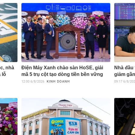
c, nhà
Điện Máy Xanh chào sàn HoSE, giải
Nhà đầu 
 lỗ
mã 5 trụ cột tạo dòng tiền bền vững
giảm gần
12:00
6/8/2026
KINH DOANH
09:17
6/8/20