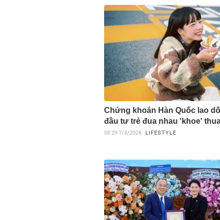
Chứng khoán Hàn Quốc lao dố
đầu tư trẻ đua nhau 'khoe' thua
08:29
7/8/2026
LIFESTYLE