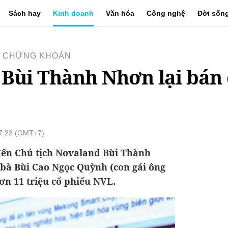
Sách hay
Kinh doanh
Văn hóa
Công nghệ
Đời sốn
 - CHỨNG KHOÁN
 Bùi Thành Nhơn lại bán 
17:22 (GMT+7)
đến Chủ tịch Novaland Bùi Thành
à Bùi Cao Ngọc Quỳnh (con gái ông
ơn 11 triệu cổ phiếu NVL.