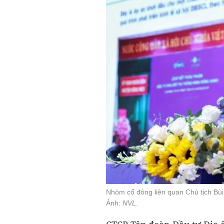
Nhóm cổ đông liên quan Chủ tịch Bù
Ảnh:
NVL
.