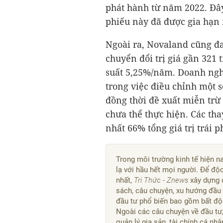
phát hành từ năm 2022. Đây 
phiếu này đã được gia hạn 
Ngoài ra, Novaland cũng đan
chuyển đổi trị giá gần
321 
suất 5,25%/năm. Doanh ngh
trong việc điều chỉnh một 
đồng thời đề xuất miễn trừ
chưa thể thực hiện. Các tha
nhất 66% tổng giá trị trái 
Trong môi trường kinh tế hiện n
lạ với hầu hết mọi người. Để độ
nhất,
Tri Thức - Znews
xây dựng 
sách, câu chuyện, xu hướng đầu t
đầu tư phổ biến bao gồm bất độ
Ngoài các câu chuyện về đầu tư
quản lý gia sản, tài chính cá nhâ