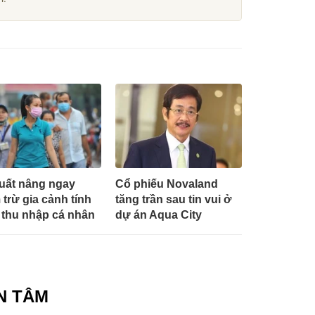
uất nâng ngay
Cổ phiếu Novaland
 trừ gia cảnh tính
tăng trần sau tin vui ở
 thu nhập cá nhân
dự án Aqua City
N TÂM