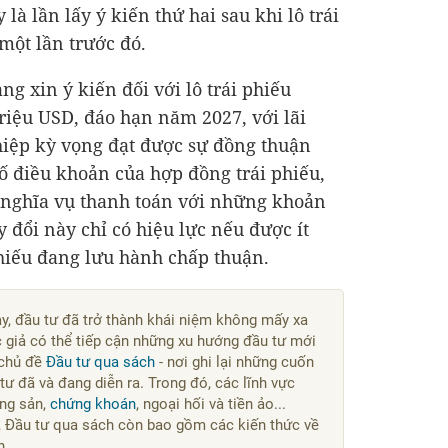
là lần lấy ý kiến thứ hai sau khi lô trái
một lần trước đó.
g xin ý kiến đối với lô trái phiếu
triệu USD
, đáo hạn năm 2027, với lãi
iệp kỳ vọng đạt được sự đồng thuận
số điều khoản của hợp đồng trái phiếu,
 nghĩa vụ thanh toán với những khoản
y đổi này chỉ có hiệu lực nếu được ít
phiếu đang lưu hành chấp thuận.
ay, đầu tư đã trở thành khái niệm không mấy xa
c giả có thể tiếp cận những xu hướng đầu tư mới
chủ đề
Đầu tư qua sách
- nơi ghi lại những cuốn
ư đã và đang diễn ra. Trong đó, các lĩnh vực
ng sản,
chứng khoán
, ngoại hối và tiền ảo...
, Đầu tư qua sách còn bao gồm các kiến thức về
n.