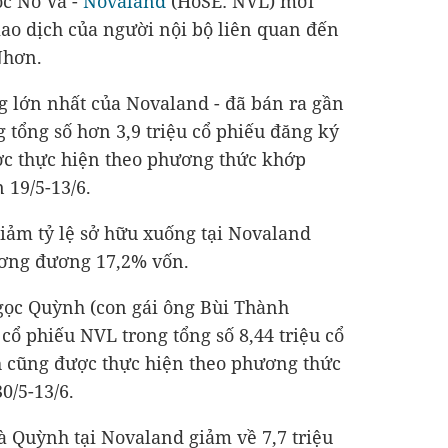
ốc No Va -
Novaland
(HoSE: NVL) mới
iao dịch của người nội bộ liên quan đến
Nhơn.
g lớn nhất của Novaland - đã bán ra gần
g tổng số hơn 3,9 triệu cổ phiếu đăng ký
ợc thực hiện theo phương thức khớp
 19/5-13/6.
iảm tỷ lệ sở hữu xuống tại Novaland
tương đương 17,2% vốn.
gọc Quỳnh (con gái ông Bùi Thành
cổ phiếu NVL trong tổng số 8,44 triệu cổ
h cũng được thực hiện theo phương thức
0/5-13/6.
bà Quỳnh tại Novaland giảm về 7,7 triệu