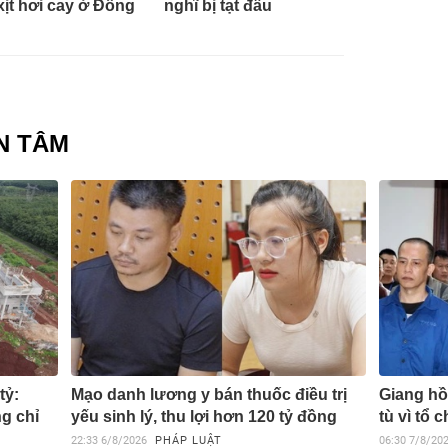
 xịt hơi cay ở Đồng
nghĩ bị tạt đầu
N TÂM
tỷ:
Mạo danh lương y bán thuốc điều trị
Giang hồ
g chỉ
yếu sinh lý, thu lợi hơn 120 tỷ đồng
tù vì tổ 
22:33
6/8/2026
PHÁP LUẬT
06:30
7/8/20