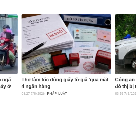
p ngã
Thợ làm tóc dùng giấy tờ giả 'qua mặt'
Công an 
máy ở
4 ngân hàng
đô thị bị
01:27
7/8/2026
PHÁP LUẬT
03:56
7/8/20