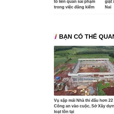
tố liên quan sai phạm
giật
trong việc đăng kiểm
Nai
BẠN CÓ THỂ QUA
Vụ sập mái Nhà thi đấu hơn 22 
Công an vào cuộc, Sở Xây dựn
loạt tồn tại