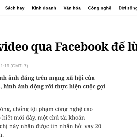
Sách hay
Kinh doanh
Văn hóa
Công nghệ
Đời sốn
 video qua Facebook để l
11:16 (GMT+7)
nh ảnh đăng trên mạng xã hội của
, hình ảnh động rồi thực hiện cuộc gọi
òng, chống tội phạm công nghệ cao
 biết mới đây, một chủ tài khoản
 chị này nhận được tin nhắn hỏi vay 20
n.