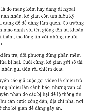
h là do mạng kém hay đang đi ngoài
 nạn nhân, kẻ gian còn tìm hiểu kỹ
ời dùng để dễ dàng làm quen. Có trường
ản mạo danh với tên giống tên tài khoản
ỏi thăm, tạo lòng tin với những người
n.
 kiểm tra, đối phương dùng phần mềm
ừa bị hại. Cuối cùng, kẻ gian gửi số tài
nhân gửi tiền rồi chiếm đoạt.
ến cáo giả cuộc gọi video là chiêu trò
ăng nhiều lần cảnh báo, nhưng vẫn có
yên nhân do các bị hại để lộ thông tin
hư căn cước công dân, địa chỉ nhà, nơi
ở cho kẻ gian dễ dàng gây án.