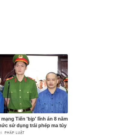
 mạng Tiến 'bịp' lĩnh án 8 năm
chức sử dụng trái phép ma túy
26
PHÁP LUẬT