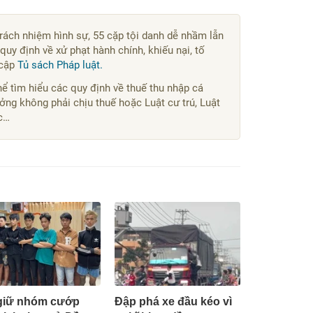
trách nhiệm hình sự, 55 cặp tội danh dễ nhầm lẫn
quy định về xử phạt hành chính, khiếu nại, tố
 cập
Tủ sách Pháp luật.
ể tìm hiểu các quy định về thuế thu nhập cá
ởng không phải chịu thuế hoặc Luật cư trú, Luật
ác…
giữ nhóm cướp
Đập phá xe đầu kéo vì