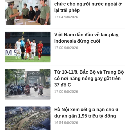
chức cho người nước ngoài ở
lại trái phép
17:04 9/8/2026
Việt Nam dẫn đầu về fair-play,
Indonesia đứng cuối
17:00 9/8/2026
Từ 10-11/8, Bắc Bộ và Trung Bộ
có nơi nắng nóng gay gắt trên
37 độ C
17:00 9/8/2026
Hà Nội xem xét gia hạn cho 6
dự án gần 1,95 triệu tỷ đồng
16:54 9/8/2026