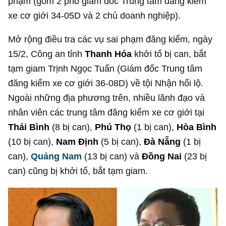
phạm (gồm 2 phó giám đốc Trung tâm đăng kiểm
xe cơ giới 34-05D và 2 chủ doanh nghiệp).
Mở rộng điều tra các vụ sai phạm đăng kiểm, ngày
15/2, Công an tỉnh
Thanh Hóa
khởi tố bị can, bắt
tạm giam Trịnh Ngọc Tuấn (Giám đốc Trung tâm
đăng kiểm xe cơ giới 36-08D) về tội Nhận hối lộ.
Ngoài những địa phương trên, nhiều lãnh đạo và
nhân viên các trung tâm đăng kiểm xe cơ giới tại
Thái Bình
(8 bị can),
Phú Thọ
(1 bị can),
Hòa Bình
(10 bị can),
Nam Định
(5 bị can),
Đà Nẵng
(1 bị
can),
Quảng Nam
(13 bị can) và
Đồng Nai
(23 bị
can) cũng bị khởi tố, bắt tạm giam.