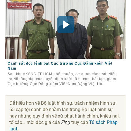
Cảnh sát đọc lệnh bắt Cục trưởng Cục Đăng kiểm Việt
Nam
Sau khi VKSND TP.HCM phê chuẩn, cơ quan cảnh sát điều
tra đã tống đạt các quyết định khởi tố bị can, bắt tạm giam
Cục trưởng Cục Đăng kiểm Việt Nam Đặng Việt Hà.
Để hiểu hơn về Bộ luật hình sự, trách nhiệm hình sự,
55 cặp tội danh dễ nhầm lẫn trong Bộ luật hình sự
hay những quy định về xử phạt hành chính, khiếu nại,
tố cáo… mời độc giả của
Zing
truy cập
Tủ sách Pháp
luật.