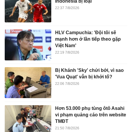
Indonesia bị loại
22:37 7/8/2026
HLV Campuchia: 'Đội tôi sẽ
mạnh hơn ở lần tiếp theo gặp
Việt Nam'
22:19 7/8/2026
Bị Khánh 'Sky' chửi bới, vì sao
'Vua Quạt' vẫn bị khởi tố?
22:06 7/8/2026
Hơn 53.000 phụ tùng ôtô Asahi
vi phạm quảng cáo trên website
TMĐT
21:50 7/8/2026