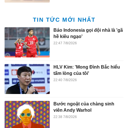
TIN TỨC MỚI NHẤT
Báo Indonesia gọi đội nhà là 'gã
hề kiêu ngạo'
22:47 7/8/2026
HLV Kim: 'Mong Đình Bắc hiểu
tấm lòng của tôi'
22:40 7/8/2026
Bước ngoặt của chàng sinh
viên Andy Warhol
22:38 7/8/2026