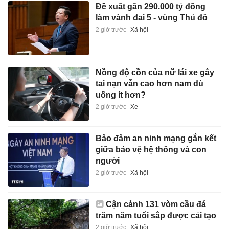
Đề xuất gần 290.000 tỷ đồng
làm vành đai 5 - vùng Thủ đô
2 giờ trước
Xã hội
Nồng độ cồn của nữ lái xe gây
tai nạn vẫn cao hơn nam dù
uống ít hơn?
2 giờ trước
Xe
Bảo đảm an ninh mạng gắn kết
giữa bảo vệ hệ thống và con
người
2 giờ trước
Xã hội
Cận cảnh 131 vòm cầu đá
trăm năm tuổi sắp được cải tạo
2 giờ trước
Xã hội