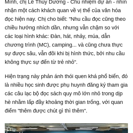
Mình, chị Lê Thùy Dương - Chủ nhiệm dự án - nhìn
nhận một cách khách quan về vị thế của văn hóa
đọc hiện nay. Chị cho biết: "Nhu cầu đọc cũng theo
chiều hướng nhích dần, nhưng vẫn chậm so với
các loại hình khác: Đàn, hát, nhảy, múa, dẫn
chương trình (MC), camping... và cũng chưa thực
sự được sâu, vẫn đôi khi bị hình thức, bởi nhu cầu
không thực sự đến từ trẻ nhỏ".
Hiện trạng này phản ánh thói quen khá phổ biến, đó
là nhiều học sinh được phụ huynh đăng ký tham gia
các câu lạc bộ đọc sách quy mô lớn nhỏ trong dịp
hè nhằm lấp đầy khoảng thời gian trống, với quan
điểm "thêm được chút gì thì thêm".