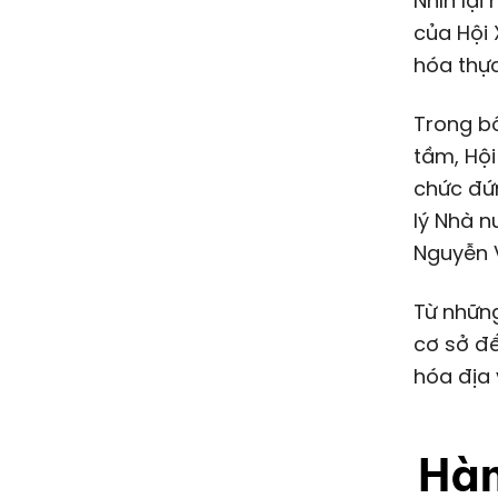
Nhìn lại
của Hội 
hóa thực
Trong b
tầm, Hội
chức đứ
lý Nhà n
Nguyễn V
Từ những
cơ sở để
hóa địa 
Hàn