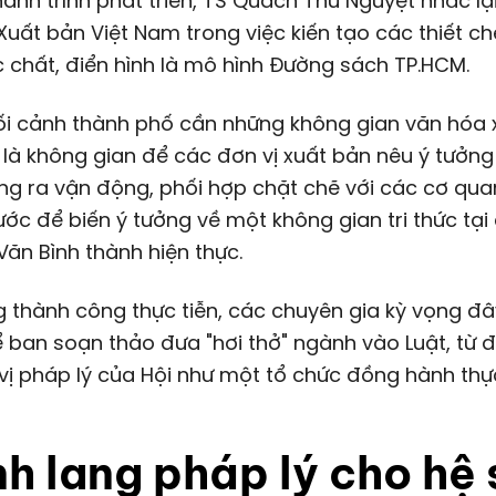
 hành trình phát triển, TS Quách Thu Nguyệt nhắc lạ
Xuất bản Việt Nam trong việc kiến tạo các thiết c
 chất, điển hình là mô hình Đường sách TP.HCM.
ối cảnh thành phố cần những không gian văn hóa
 là không gian để các đơn vị xuất bản nêu ý tưởng 
ng ra vận động, phối hợp chặt chẽ với các cơ qu
ước để biến ý tưởng về một không gian tri thức tạ
ăn Bình thành hiện thực.
 thành công thực tiễn, các chuyên gia kỳ vọng đâ
 ban soạn thảo đưa "hơi thở" ngành vào Luật, từ đ
vị pháp lý của Hội như một tổ chức đồng hành thự
h lang pháp lý cho hệ 