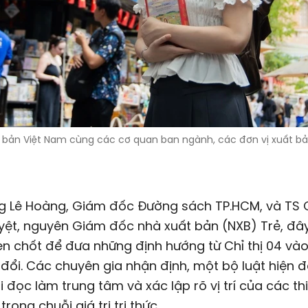
bản Việt Nam cùng các cơ quan ban ngành, các đơn vị xuất bả
g Lê Hoàng, Giám đốc
Đường sách
TP.HCM
, và TS
ệt, nguyên Giám đốc nhà xuất bản (NXB) Trẻ, đây 
n chốt để đưa những định hướng từ Chỉ thị 04 và
 đổi. Các chuyên gia nhận định, một bộ luật hiện đ
i đọc làm trung tâm và xác lập rõ vị trí của các th
rong chuỗi giá trị tri thức.