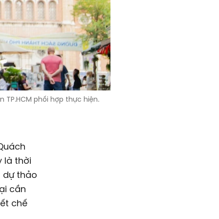
n TP.HCM phối hợp thực hiện.
 Quách
là thời
o dự thảo
ại cần
iết chế