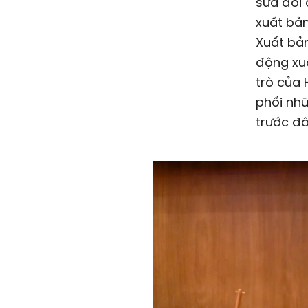
sửa đổi 
xuất bản
Xuất bản
động xuấ
trò của 
phối nhữ
trước đâ