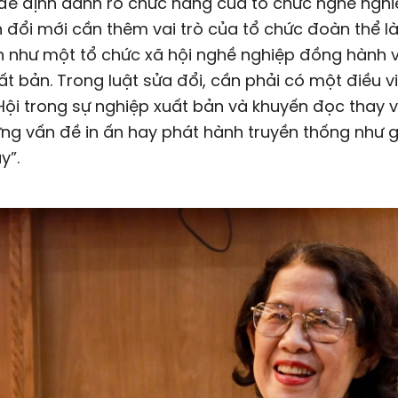
để định danh rõ chức năng của tổ chức nghề nghiệ
 đổi mới cần thêm vai trò của tổ chức đoàn thể là
 như một tổ chức xã hội nghề nghiệp đồng hành v
t bản. Trong luật sửa đổi, cần phải có một điều vi
Hội trong sự nghiệp xuất bản và khuyến đọc thay vì
ng vấn đề in ấn hay phát hành truyền thống như g
y”.