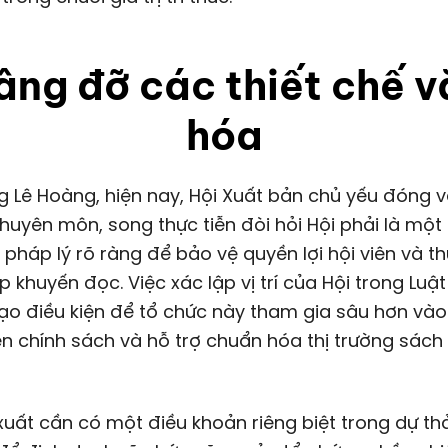
âng đỡ các thiết chế v
hóa
 Lê Hoàng, hiện nay, Hội Xuất bản chủ yếu đóng va
chuyên môn, song thực tiễn đòi hỏi Hội phải là một
ị pháp lý rõ ràng để bảo vệ quyền lợi hội viên và t
p khuyến đọc. Việc xác lập vị trí của Hội trong Luậ
ạo điều kiện để tổ chức này tham gia sâu hơn vào
n chính sách và hỗ trợ chuẩn hóa thị trường sách 
uất cần có một điều khoản riêng biệt trong dự th