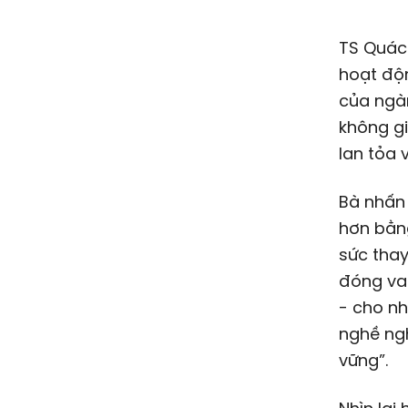
TS Quác
hoạt độn
của ngàn
không gi
lan tỏa 
Bà nhấn 
hơn bằng
sức thay 
đóng vai
- cho nh
nghề ngh
vững”.