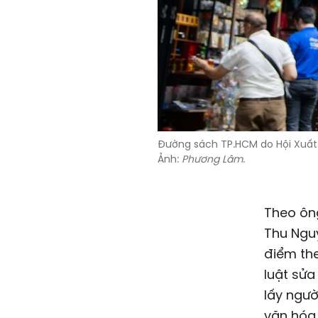
Đường sách TP.HCM do Hội Xuất 
Ảnh:
Phương Lâm
.
Theo ôn
Thu Nguy
điểm the
luật sửa
lấy ngườ
văn hóa t