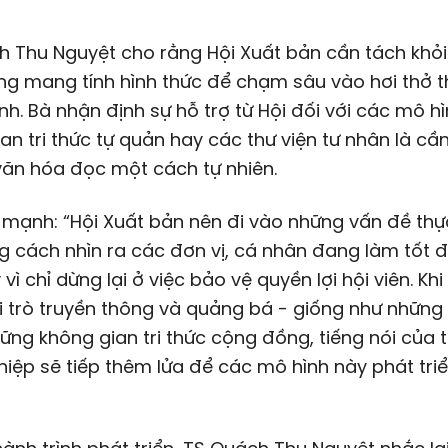
h Thu Nguyệt cho rằng Hội Xuất bản cần tách khỏ
g mang tính hình thức để chạm sâu vào hơi thở t
h. Bà nhận định sự hỗ trợ từ Hội đối với các mô h
an tri thức tự quản hay các thư viện tư nhân là cần
văn hóa đọc một cách tự nhiên.
mạnh: “Hội Xuất bản nên đi vào những vấn đề thực
 cách nhìn ra các đơn vị, cá nhân đang làm tốt đ
vì chỉ dừng lại ở việc bảo vệ quyền lợi hội viên. Khi
 trò truyền thông và quảng bá - giống như những 
ững không gian tri thức cộng đồng, tiếng nói của 
iệp sẽ tiếp thêm lửa để các mô hình này phát tri