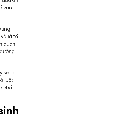
i dấu ấn
hế văn
 xứng
và là tổ
an quản
i đường
y sẽ là
ó luật
c chất.
sinh