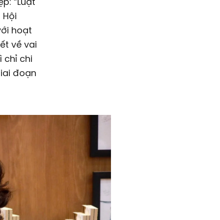
p: “Luật
 Hội
ới hoạt
ết về vai
 chỉ chi
iai đoạn