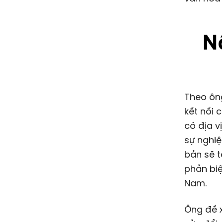
N
Theo ông
kết nối 
có địa v
sự nghiệ
bản sẽ t
phản biệ
Nam.
Ông đề x