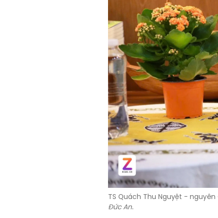
TS Quách Thu Nguyệt - nguyên G
Đức An
.