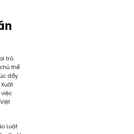
ăn
i trò
 chủ thể
húc đẩy
t Xuất
 việc
Việt
ảo Luật