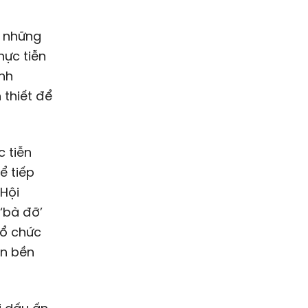
i những
hực tiễn
ình
 thiết để
 tiễn
ể tiếp
 Hội
‘bà đỡ’
tổ chức
ển bền