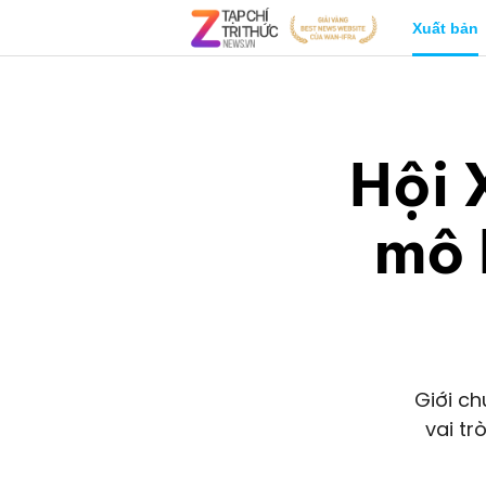
Xuất bản
Hội 
mô 
Giới ch
vai tr