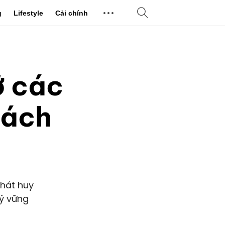
g
Lifestyle
Cải chính
ỡ các
sách
phát huy
lý vững