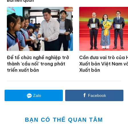
Để tổ chức nghề nghiệp trở
Cần đưa vai trò của 
thành 'cầu nối' trong phát
Xuất bản Việt Nam v
triển xuất bản
Xuất bản
Zalo
Facebook
BẠN CÓ THỂ QUAN TÂM
Cú va chạm tạo ra Mặt Trăng và
bốn mùa trên Trái Đất
'Nhà xuất bản làm đúng quy