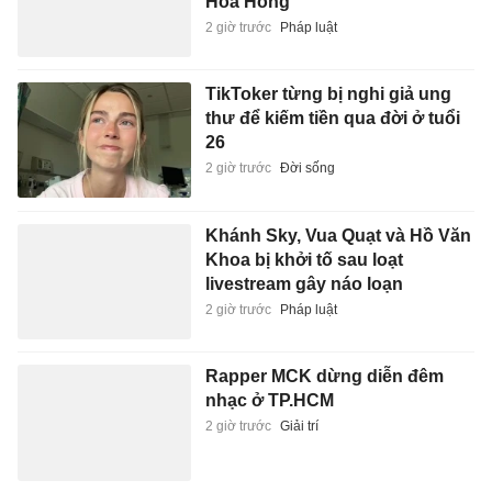
2 giờ trước
Đời sống
Khánh Sky, Vua Quạt và Hồ Văn
Khoa bị khởi tố sau loạt
livestream gây náo loạn
2 giờ trước
Pháp luật
Rapper MCK dừng diễn đêm
nhạc ở TP.HCM
2 giờ trước
Giải trí
Tuyển Việt Nam 1-0 Campuchia:
Xuân Son vào sân
2 giờ trước
Thể thao