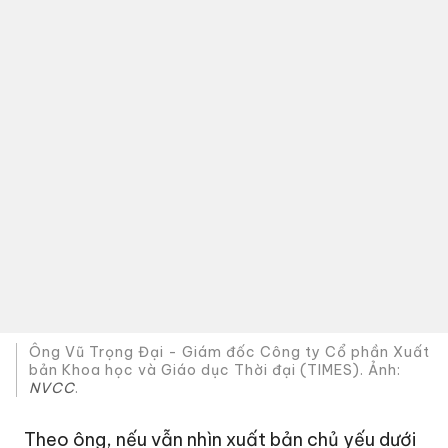
Ông Vũ Trọng Đại - Giám đốc Công ty Cổ phần Xuất
bản Khoa học và Giáo dục Thời đại (TIMES). Ảnh:
NVCC
.
Theo ông, nếu vẫn nhìn xuất bản chủ yếu dưới
góc độ văn hóa như trước, nhiều quy định sẽ
tiếp tục trở thành rào cản đối với doanh
nghiệp. Ông cho rằng có một bộ phận thủ tục
hành chính đang tạo ra chi phí lớn cho doanh
nghiệp trong khi không tạo thêm giá trị kinh tế