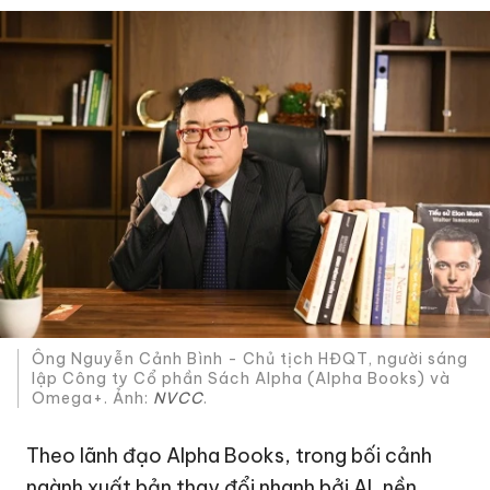
Ông Nguyễn Cảnh Bình - Chủ tịch HĐQT, người sáng
lập Công ty Cổ phần Sách Alpha (Alpha Books) và
Omega+. Ảnh:
NVCC
.
Theo lãnh đạo Alpha Books, trong bối cảnh
ngành xuất bản thay đổi nhanh bởi AI, nền