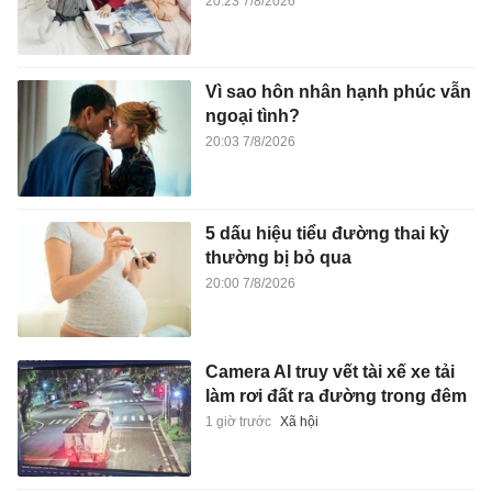
5 dấu hiệu tiểu đường thai kỳ
thường bị bỏ qua
20:00 7/8/2026
Camera AI truy vết tài xế xe tải
làm rơi đất ra đường trong đêm
1 giờ trước
Xã hội
Vợ Quang Hải phản ứng thế
nào sau kỷ lục của chồng?
1 giờ trước
Thể thao
Quang Hải vượt kỷ lục của