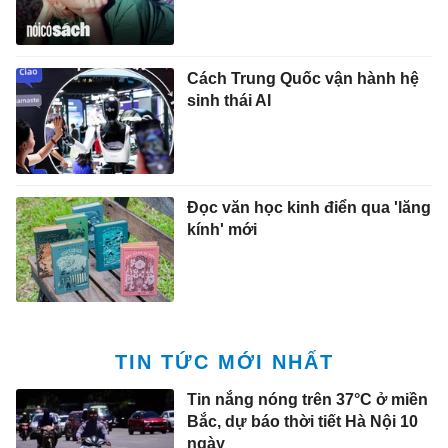
Đọc văn học kinh điển qua 'lăng
kính' mới
TIN TỨC MỚI NHẤT
Tin nắng nóng trên 37°C ở miền
Bắc, dự báo thời tiết Hà Nội 10
ngày
21:16 7/8/2026
Trấn Thành có chiêu gì mới sau
'Thỏ ơi'?
21:14 7/8/2026