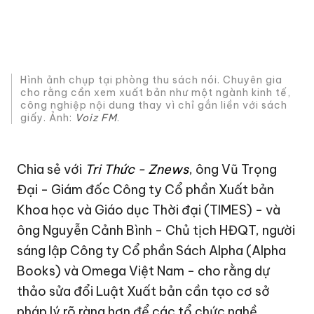
Hình ảnh chụp tại phòng thu sách nói. Chuyên gia
cho rằng cần xem xuất bản như một ngành kinh tế,
công nghiệp nội dung thay vì chỉ gắn liền với sách
giấy. Ảnh:
Voiz FM
.
Chia sẻ với
Tri Thức - Znews
, ông Vũ Trọng
Đại - Giám đốc Công ty Cổ phần Xuất bản
Khoa học và Giáo dục Thời đại (TIMES) - và
ông Nguyễn Cảnh Bình - Chủ tịch HĐQT, người
sáng lập Công ty Cổ phần Sách Alpha (Alpha
Books) và Omega Việt Nam - cho rằng dự
thảo sửa đổi Luật Xuất bản cần tạo cơ sở
pháp lý rõ ràng hơn để các tổ chức nghề