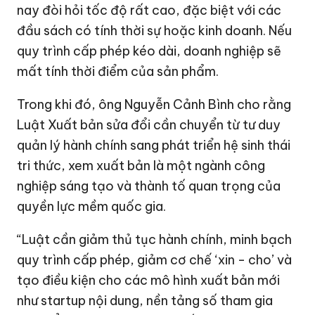
Luật Xuất bản sửa đổi cần chuyển từ tư duy
quản lý hành chính sang phát triển hệ sinh thái
tri thức, xem xuất bản là một ngành công
nghiệp sáng tạo và thành tố quan trọng của
quyền lực mềm quốc gia.
“Luật cần giảm thủ tục hành chính, minh bạch
quy trình cấp phép, giảm cơ chế ‘xin - cho’ và
tạo điều kiện cho các mô hình xuất bản mới
như startup nội dung, nền tảng số tham gia
bình đẳng vào thị trường. Xuất bản nên được
nhìn nhận là một ngành công nghiệp sáng tạo,
thay vì chỉ là lĩnh vực quản lý hành chính như
trước”, ông Bình nói.
Lãnh đạo Alpha Books cũng đề xuất mở rộng