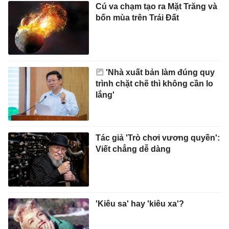
trình chặt chẽ thì không cần lo
lắng'
Tác giả 'Trò chơi vương quyền':
Viết chẳng dễ dàng
'Kiêu sa' hay 'kiêu xa'?
Cách Trung Quốc vận hành hệ
sinh thái AI