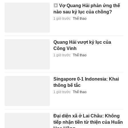
Công Vinh
1 giờ trước
Thể thao
Singapore 0-1 Indonesia: Khai
thông bế tắc
1 giờ trước
Thể thao
Đại diện xã ở Lai Châu: Không
tiếp nhận tiền từ thiện của Huấn
Hoa Hồng
2 giờ trước
Pháp luật
TikToker từng bị nghi giả ung
thư để kiếm tiền qua đời ở tuổi
26