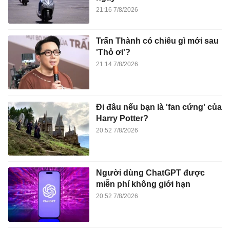
Đi đâu nếu bạn là 'fan cứng' của
Harry Potter?
20:52 7/8/2026
Người dùng ChatGPT được
miễn phí không giới hạn
20:52 7/8/2026
Khởi tố vụ buôn bán hơn 3.600
sản phẩm giả nhãn hiệu nổi
tiếng
20:49 7/8/2026
Chủ tịch tập đoàn khoáng sản