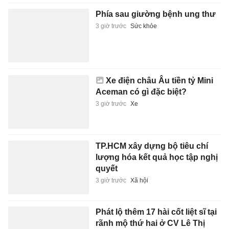
Xe điện châu Âu tiền tỷ Mini
Aceman có gì đặc biệt?
3 giờ trước
Xe
TP.HCM xây dựng bộ tiêu chí
lượng hóa kết quả học tập nghị
quyết
3 giờ trước
Xã hội
Phát lộ thêm 17 hài cốt liệt sĩ tại
rãnh mộ thứ hai ở CV Lê Thị
Riêng
3 giờ trước
Đời sống
Vì sao Đen Vâu giảm nhiệt
3 giờ trước
Giải trí