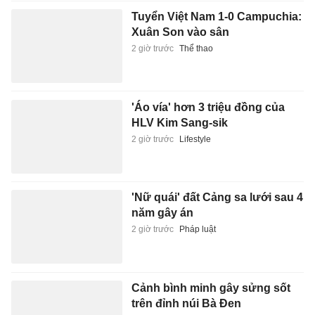
'Áo vía' hơn 3 triệu đồng của
HLV Kim Sang-sik
2 giờ trước
Lifestyle
'Nữ quái' đất Cảng sa lưới sau 4
năm gây án
2 giờ trước
Pháp luật
Cảnh bình minh gây sửng sốt
trên đỉnh núi Bà Đen
2 giờ trước
Du lịch
Xe khách chở 18 người lao
xuống hố sâu ở Quảng Trị
2 giờ trước
Xã hội