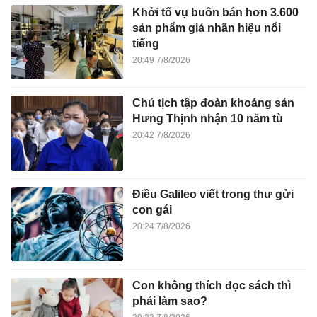
Hưng Thịnh nhận 10 năm tù
20:42 7/8/2026
Điều Galileo viết trong thư gửi
con gái
20:24 7/8/2026
Con không thích đọc sách thì
phải làm sao?
20:23 7/8/2026
Vì sao hôn nhân hạnh phúc vẫn
ngoại tình?
20:03 7/8/2026