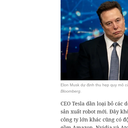
Elon Musk dự định thu hẹp quy mô củ
Bloomberg
.
CEO Tesla dần loại bỏ các 
sản xuất robot mới. Đây kh
công ty lớn khác cũng có độ
gồm Amazon, Nvidia và Ato