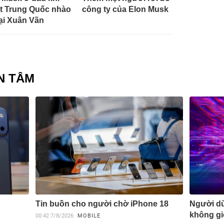
t Trung Quốc nhào
công ty của Elon Musk
tại Xuân Vãn
N TÂM
Tin buồn cho người chờ iPhone 18
Người d
không gi
00:42
7/8/2026
MOBILE