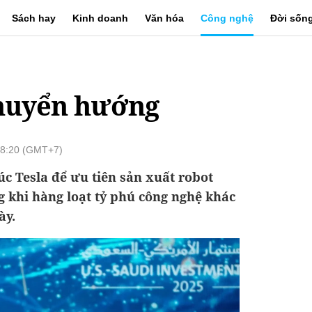
Sách hay
Kinh doanh
Văn hóa
Công nghệ
Đời sốn
huyển hướng
08:20 (GMT+7)
úc Tesla để ưu tiên sản xuất robot
 khi hàng loạt tỷ phú công nghệ khác
ày.