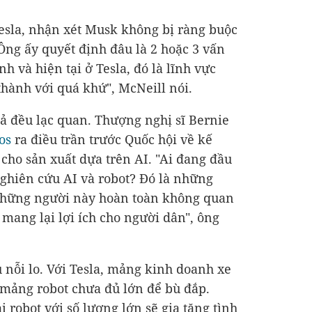
Tesla, nhận xét Musk không bị ràng buộc
Ông ấy quyết định đâu là 2 hoặc 3 vấn
h và hiện tại ở Tesla, đó là lĩnh vực
thành với quá khứ", McNeill nói.
cả đều lạc quan. Thượng nghị sĩ Bernie
os
ra điều trần trước Quốc hội về kế
cho sản xuất dựa trên AI. "Ai đang đầu
ghiên cứu AI và robot? Đó là những
 Những người này hoàn toàn không quan
 mang lại lợi ích cho người dân", ông
 nỗi lo. Với Tesla, mảng kinh doanh xe
 mảng robot chưa đủ lớn để bù đắp.
i robot với số lượng lớn sẽ gia tăng tình