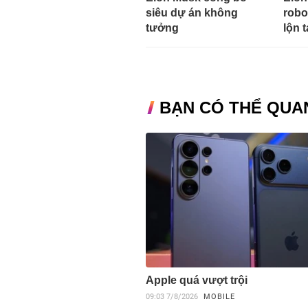
siêu dự án không
robo
tưởng
lộn 
BẠN CÓ THỂ QUA
Apple quá vượt trội
09:03
7/8/2026
MOBILE