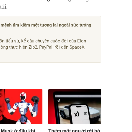
hội.
 mệnh tìm kiếm một tương lai ngoài sức tưởng
uốn tiểu sử, kể câu chuyện cuộc đời của Elon
 ông thực hiện Zip2, PayPal, rồi đến SpaceX,
 Musk ở đâu khi
Thêm một người rời bỏ