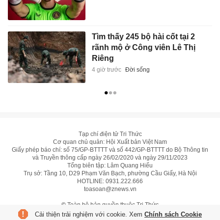
Tìm thấy 245 bộ hài cốt tại 2
rãnh mộ ở Công viên Lê Thị
Riêng
4 giờ trước
Đời sống
Tạp chí điện tử Tri Thức
Cơ quan chủ quản: Hội Xuất bản Việt Nam
Giấy phép báo chí: số 75/GP-BTTTT và số 442/GP-BTTTT do Bộ Thông tin
và Truyền thông cấp ngày 26/02/2020 và ngày 29/11/2023
Tổng biên tập: Lâm Quang Hiếu
Trụ sở: Tầng 10, D29 Phạm Văn Bạch, phường Cầu Giấy, Hà Nội
HOTLINE:
0931.222.666
toasoan@znews.vn
©
Toàn bộ bản quyền thuộc Tri Thức
Cải thiện trải nghiệm với cookie. Xem
Chính sách Cookie