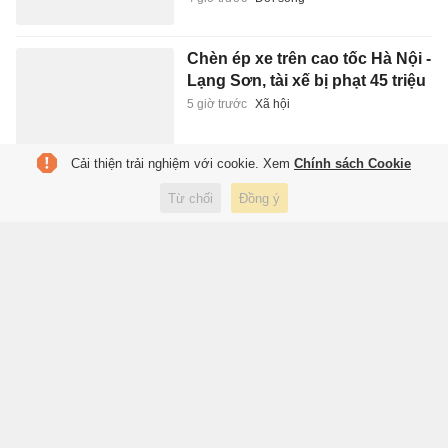
Chèn ép xe trên cao tốc Hà Nội -
Lạng Sơn, tài xế bị phạt 45 triệu
5 giờ trước
Xã hội
Cải thiện trải nghiệm với cookie. Xem
Chính sách Cookie
Trưng bày sách, báo, ảnh khắc
Từ chối
Đồng ý
họa chân dung chiến sĩ Công
an Thủ đô
5 giờ trước
Xuất bản
Sinh viên hợp tác BMW làm ôtô
điện không cần sạc
5 giờ trước
Xe
Kẻ giấu ma túy trong người lao