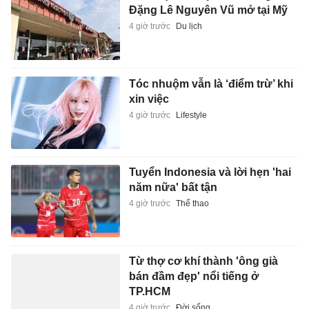
Đặng Lê Nguyên Vũ mở tại Mỹ
4 giờ trước
Du lịch
Tóc nhuộm vẫn là ‘điểm trừ’ khi
xin việc
4 giờ trước
Lifestyle
Tuyển Indonesia và lời hẹn 'hai
năm nữa' bất tận
4 giờ trước
Thể thao
Từ thợ cơ khí thành 'ông già
bán đầm đẹp' nổi tiếng ở
TP.HCM
4 giờ trước
Đời sống