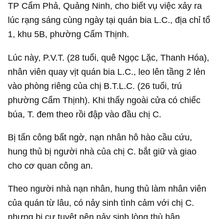
TP Cẩm Phả, Quảng Ninh, cho biết vụ việc xảy ra
lúc rạng sáng cùng ngày tại quán bia L.C., địa chỉ tổ
1, khu 5B, phường Cẩm Thịnh.
Lúc này, P.V.T. (28 tuổi, quê Ngọc Lặc, Thanh Hóa),
nhân viên quay vịt quán bia L.C., leo lên tầng 2 lẻn
vào phòng riêng của chị B.T.L.C. (26 tuổi, trú
phường Cẩm Thịnh). Khi thấy ngoài cửa có chiếc
búa, T. đem theo rồi đập vào đầu chị C.
Bị tấn công bất ngờ, nạn nhân hô hào cầu cứu,
hung thủ bị người nhà của chị C. bắt giữ và giao
cho cơ quan công an.
Theo người nhà nạn nhân, hung thủ làm nhân viên
của quán từ lâu, có nảy sinh tình cảm với chị C.
nhưng bị cự tuyệt nên nảy sinh lòng thù hận.