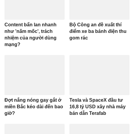
Content bẩn lan nhanh
Bộ Công an đề xuất thí
như 'nấm mốc', trách
điểm xe ba bánh điện thu
nhiệm của người dùng
gom rác
mạng?
Đợt nắng nóng gay gắt ở
Tesla và SpaceX đầu tư
miền Bắc kéo dài đến bao
16,8 tỷ USD xây nhà máy
giờ?
bán dẫn Terafab