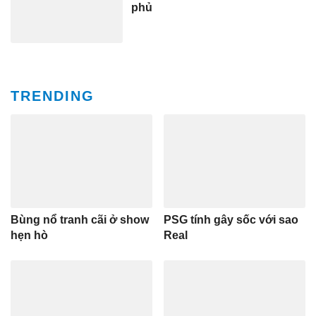
phủ
TRENDING
Bùng nổ tranh cãi ở show
PSG tính gây sốc với sao
hẹn hò
Real