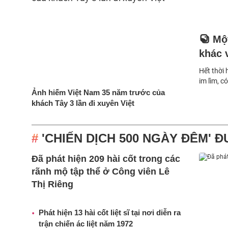
Mộ
khác 
Hết thời
im lìm, c
Ảnh hiếm Việt Nam 35 năm trước của
khách Tây 3 lần đi xuyên Việt
'CHIẾN DỊCH 500 NGÀY ĐÊM' Đ
Đã phát hiện 209 hài cốt trong các
rãnh mộ tập thể ở Công viên Lê
Thị Riêng
Phát hiện 13 hài cốt liệt sĩ tại nơi diễn ra
trận chiến ác liệt năm 1972