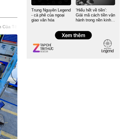
Trung Nguyên Legend
‘Hiểu hết về tiền’:
- cà phê của ngoại
Giải mã cách tiền vận
giao văn hóa
hành trong nền kinh
tế
n Của Tôi
Hàng không
Nông Nghiệp
TTDN