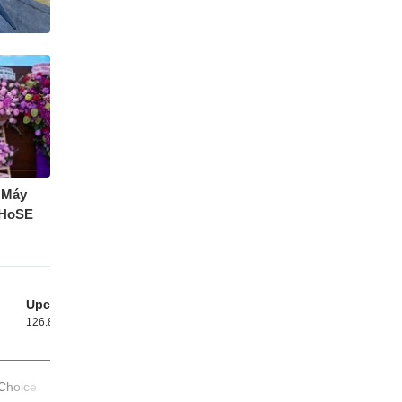
n Máy
 HoSE
Upcom
126.82
-0.26%
Choice
#SHINE