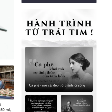
Cà phê - nơi cái đẹp trở thành lối sống
g
250 ml,