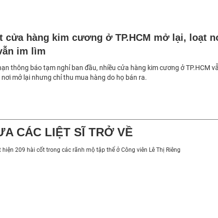
t cửa hàng kim cương ở TP.HCM mở lại, loạt n
vẫn im lìm
 hạn thông báo tạm nghỉ ban đầu, nhiều cửa hàng kim cương ở TP.HCM v
ó nơi mở lại nhưng chỉ thu mua hàng do họ bán ra.
ƯA CÁC LIỆT SĨ TRỞ VỀ