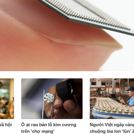
xã hội
Ồ ạt rao bán lỗ kim cương
Người Việt ngày càn
trên 'chợ mạng'
chuộng bia lon 'lùn' 