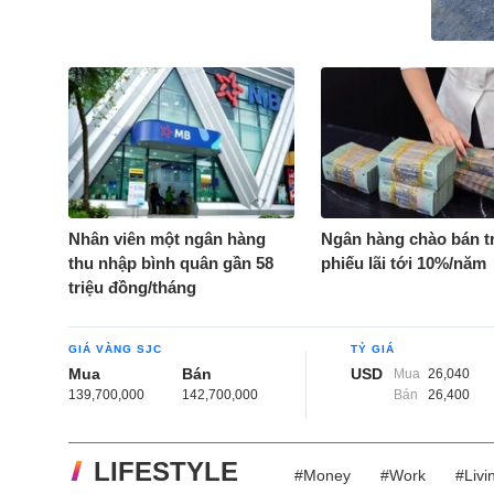
Nhân viên một ngân hàng
Ngân hàng chào bán tr
thu nhập bình quân gần 58
phiếu lãi tới 10%/năm
triệu đồng/tháng
GIÁ VÀNG SJC
TỶ GIÁ
Mua
Bán
USD
Mua
26,040
139,700,000
142,700,000
Bán
26,400
LIFESTYLE
#Money
#Work
#Livi