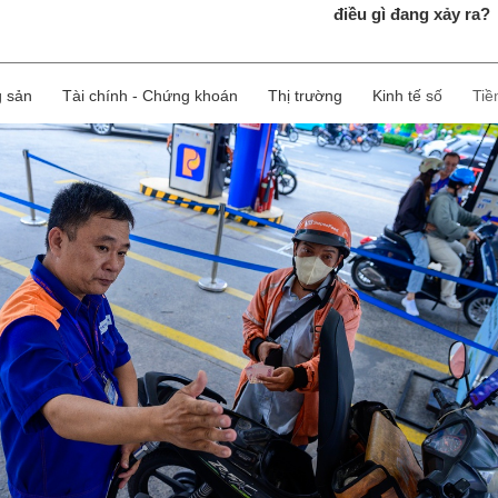
điều gì đang xảy ra?
g sản
Tài chính - Chứng khoán
Thị trường
Kinh tế số
Tiề