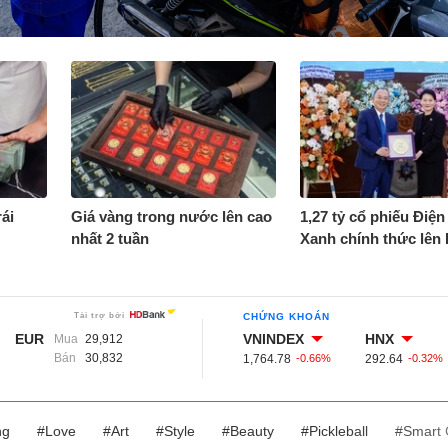
ái
Giá vàng trong nước lên cao
1,27 tỷ cổ phiếu Điệ
nhất 2 tuần
Xanh chính thức lên
CHỨNG KHOÁN
EUR
VNINDEX
HNX
Mua
29,912
Bán
30,832
1,764.78
-0.66%
292.64
-0.32%
ng
#Love
#Art
#Style
#Beauty
#Pickleball
#Smart 