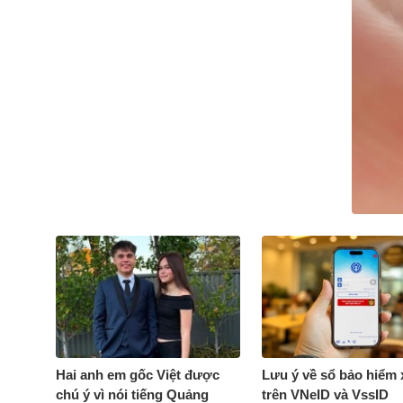
Hai anh em gốc Việt được
Lưu ý về sổ bảo hiểm 
chú ý vì nói tiếng Quảng
trên VNeID và VssID