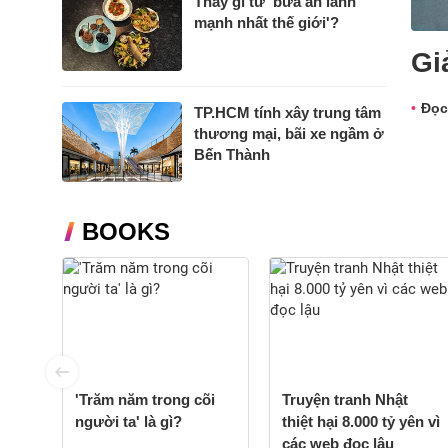
Thấy gì từ 'bữa ăn lành
mạnh nhất thế giới'?
Gi
Đọc
TP.HCM tính xây trung tâm
thương mại, bãi xe ngầm ở
Bến Thành
BOOKS
'Trăm năm trong cõi
Truyện tranh Nhật
người ta' là gì?
thiệt hại 8.000 tỷ yên vì
các web đọc lậu