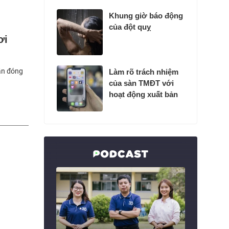
Khung giờ báo động
của đột quỵ
ơi
ẫn đóng
Làm rõ trách nhiệm
của sàn TMĐT với
hoạt động xuất bản