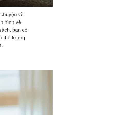
 chuyện về
nh hình về
 sách, bạn có
có thể tượng
s
.