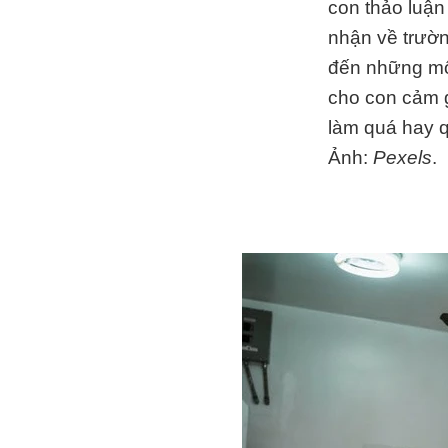
con thảo luận
nhận về trườn
đến những môn
cho con cảm g
làm quá hay q
Ảnh:
Pexels
.