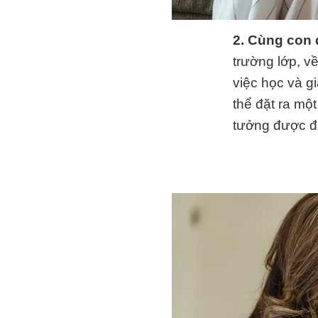
2. Cùng con 
trường lớp, về
việc học và g
thể đặt ra mộ
tưởng được đi