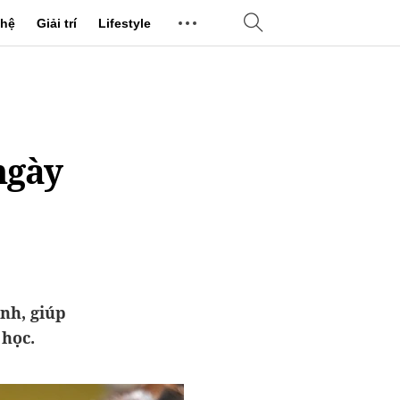
hệ
Giải trí
Lifestyle
ngày
nh, giúp
 học.