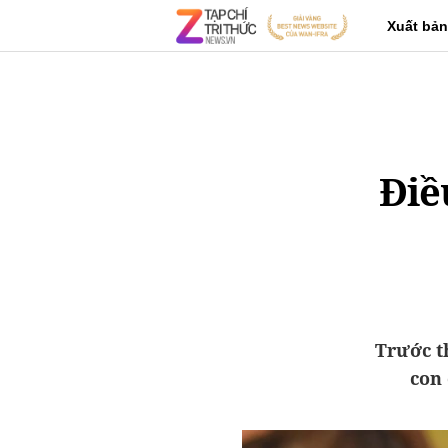
Xuất bản
Điề
Trước t
con 