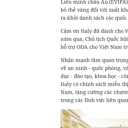
Liên minh châu Âu (EVIPA)
bỏ thẻ vàng đối với xuất k
ra khỏi danh sách các quốc 
Cảm ơn Italy đã dành cho 
năm qua, Chủ tịch Quốc hội
hỗ trợ ODA cho Việt Nam tr
Nhấn mạnh tầm quan trọng 
về an ninh - quốc phòng, vă
dục - đào tạo, khoa học - cô
Italy có chính sách miễn th
Nam, tăng cường các chương
trong các lĩnh vực liên qua