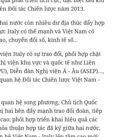
qua phát triển tích cực, đặc biệt sau khi
ên Đối tác Chiến lược năm 2013.
 hai nước còn nhiều dư địa thúc đẩy hợp
 vực Italy có thế mạnh và Việt Nam có
, chuyển đổi số, kinh tế số...
iện Italy có sự trao đổi, phối hợp chặt
ghị viện khu vực và quốc tế như Liên
U), Diễn đàn Nghị viện Á - Âu (ASEP)...,
 quan hệ Đối tác Chiến lược Việt Nam -
quan hệ song phương, Chủ tịch Quốc
 hai bên đẩy mạnh trao đổi đoàn, tiếp
 cao; phối hợp triển khai hiệu quả các
hỏa thuận hợp tác đã ký giữa hai nước,
n hệ Việt Nam - Italy lên tầm cao mới;