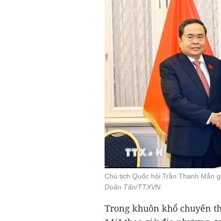
Chủ tịch Quốc hội Trần Thanh Mẫn gặp
Doãn Tấn/TTXVN.
Trong khuôn khổ chuyến th