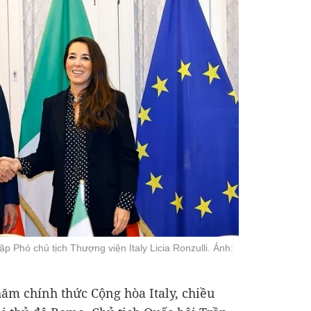
 Phó chủ tịch Thượng viện Italy Licia Ronzulli. Ảnh:
ăm chính thức Cộng hòa Italy, chiều