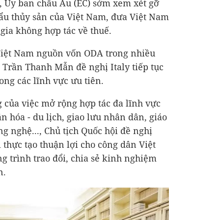
, Ủy ban châu Âu (EC) sớm xem xét gỡ
hẩu thủy sản của Việt Nam, đưa Việt Nam
gia không hợp tác về thuế.
Việt Nam nguồn vốn ODA trong nhiều
 Trần Thanh Mẫn đề nghị Italy tiếp tục
ong các lĩnh vực ưu tiên.
của việc mở rộng hợp tác đa lĩnh vực
n hóa - du lịch, giao lưu nhân dân, giáo
ng nghệ..., Chủ tịch Quốc hội đề nghị
ị thực tạo thuận lợi cho công dân Việt
 trình trao đổi, chia sẻ kinh nghiệm
n.