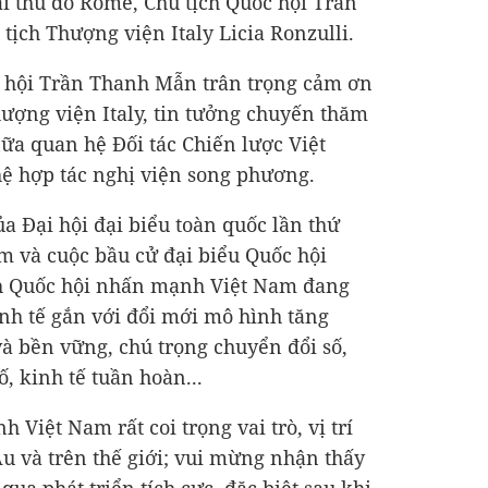
ại thủ đô Rome, Chủ tịch Quốc hội Trần
tịch Thượng viện Italy Licia Ronzulli.
ốc hội Trần Thanh Mẫn trân trọng cảm ơn
hượng viện Italy, tin tưởng chuyến thăm
ữa quan hệ Đối tác Chiến lược Việt
ệ hợp tác nghị viện song phương.
a Đại hội đại biểu toàn quốc lần thứ
m và cuộc bầu cử đại biểu Quốc hội
ịch Quốc hội nhấn mạnh Việt Nam đang
nh tế gắn với đổi mới mô hình tăng
à bền vững, chú trọng chuyển đổi số,
ố, kinh tế tuần hoàn...
 Việt Nam rất coi trọng vai trò, vị trí
Âu và trên thế giới; vui mừng nhận thấy