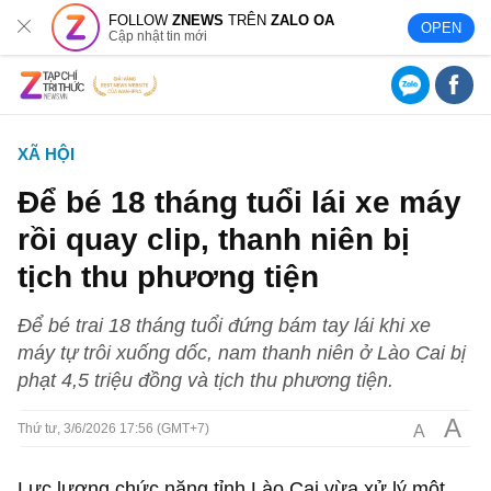
FOLLOW
ZNEWS
TRÊN
ZALO OA
OPEN
Cập nhật tin mới
XÃ HỘI
Để bé 18 tháng tuổi lái xe máy
rồi quay clip, thanh niên bị
tịch thu phương tiện
Để bé trai 18 tháng tuổi đứng bám tay lái khi xe
máy tự trôi xuống dốc, nam thanh niên ở Lào Cai bị
phạt 4,5 triệu đồng và tịch thu phương tiện.
A
A
Thứ tư, 3/6/2026 17:56 (GMT+7)
Lực lượng chức năng tỉnh Lào Cai vừa xử lý một