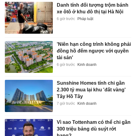
Danh tính đối tượng trộm bánh
xe ôtô ở khu đô thị tại Hà Nội
6 giờ trước
Pháp luật
'Niên hạn công trình không phải
đồng hồ đếm ngược với quyền
tài sản'
6 giờ trước
Kinh doanh
Sunshine Homes tính chi gần
2.300 tỷ mua lại khu 'đất vàng'
Tây Hồ Tây
7 giờ trước
Kinh doanh
Vì sao Tottenham có thể chi gần
300 triệu bảng dù suýt rớt
hạng?