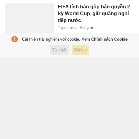
FIFA tính bán gộp bản quyền 2
kỳ World Cup, giữ quãng nghỉ
tiếp nước
7 giờ trước
Thế giới
Cải thiện trải nghiệm với cookie. Xem
Chính sách Cookie
Tìm thấy thi thể người mất tích
Từ chối
Đồng ý
vụ sạt lở đất tại thủy điện ở Lào
Cai
7 giờ trước
Xã hội
Virus Adeno là gì? 6 dấu hiệu
cảnh báo không nên chủ quan
7 giờ trước
Sức khỏe
Khởi tố vụ án xe tải vượt ẩu
khiến một phụ nữ tử vong