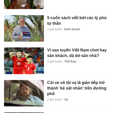
5 cuốn sách viết bởi các tỷ phú
tự thân
1 giờ trước
Kinh doanh
Vì sao tuyển Việt Nam chơi hay
sân khách, đá dở sân nhà?
2 giờ trước
Thể thao
Còi xe vô tội vạ là gián tiếp trở
thành 'kẻ sát nhân' trên đường
phố
2 giờ trước
Xe