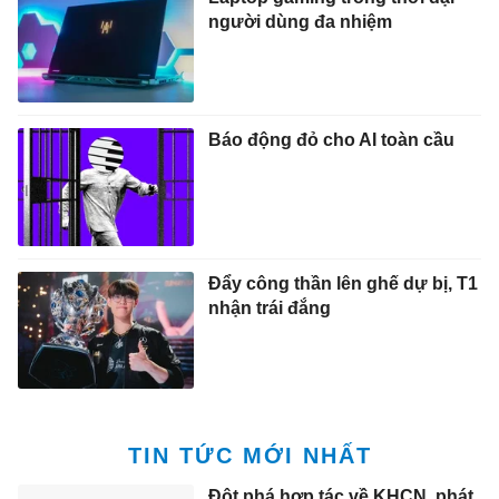
người dùng đa nhiệm
Báo động đỏ cho AI toàn cầu
Đẩy công thần lên ghế dự bị, T1
nhận trái đắng
TIN TỨC MỚI NHẤT
Đột phá hợp tác về KHCN, phát