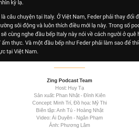
hìn kỳ lạ.
 là câu chuyện tại Italy. Ở Việt Nam, Feder phải thay đổi
rường sôi động và luôn thích điều mới lạ này. Trong số p
 sẽ cùng nghe đầu bếp Italy này nói về cách người ở quê
" ẩm thực. Và một đầu bếp như Feder phải làm sao để thíc
ực tại Việt Nam.
Zing Podcast Team
Host: Huy Tạ
Sản xuất: Phan Nhật - Đình Kiên
Concept: Minh Trí, Đồ họa: Mỷ Thi
Biên tập: Anh Tú - Hoàng Nhật
Video: Ái Duyên - Ngân Phạm
Ảnh: Phương Lâm