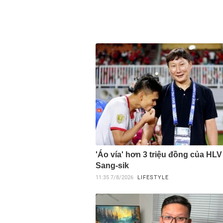
'Áo vía' hơn 3 triệu đồng của HL
Sang-sik
11:35
7/8/2026
LIFESTYLE