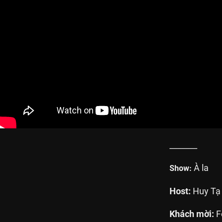
_______
À la
Show:
Host:
Huy Tạ
Khách mời:
F