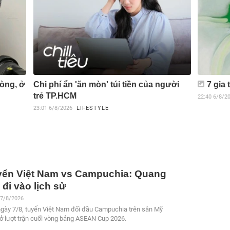
òng, ở
Chi phí ẩn 'ăn mòn' túi tiền của người
7 gia
trẻ TP.HCM
22:40
6/8/2
23:01
6/8/2026
LIFESTYLE
yển Việt Nam vs Campuchia: Quang
 đi vào lịch sử
 7/8/2026
ngày 7/8, tuyển Việt Nam đối đầu Campuchia trên sân Mỹ
ở lượt trận cuối vòng bảng ASEAN Cup 2026.