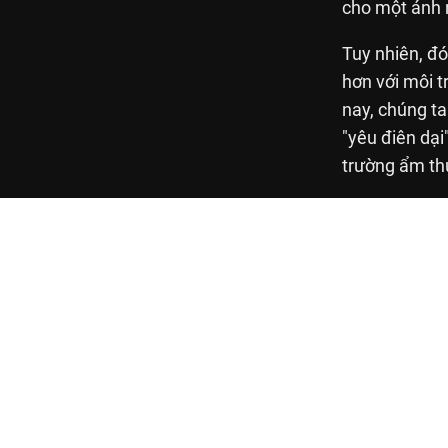
cho một ánh n
Tuy nhiên, đó
hơn với môi t
nay, chúng ta
"yêu điên dại
trường ẩm th