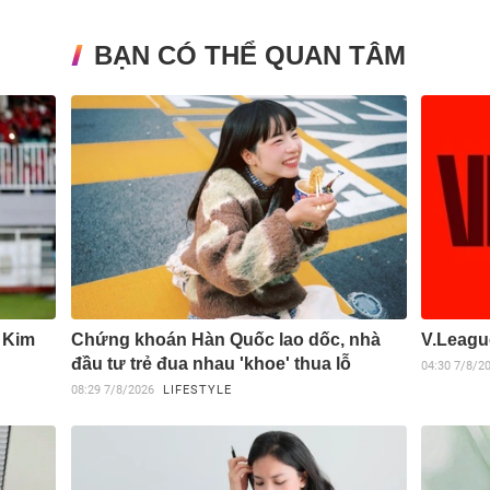
BẠN CÓ THỂ QUAN TÂM
V Kim
Chứng khoán Hàn Quốc lao dốc, nhà
V.Leagu
đầu tư trẻ đua nhau 'khoe' thua lỗ
04:30
7/8/2
08:29
7/8/2026
LIFESTYLE