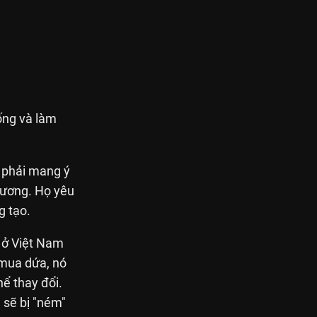
sống và làm
g phải mang ý
hương. Họ yêu
g tạo.
g ở Việt Nam
 mua dứa, nó
hể thay đổi.
 sẽ bị "ném"