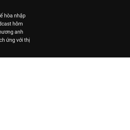
 để hòa nhập
odcast hôm
 hương anh
h ứng với thị