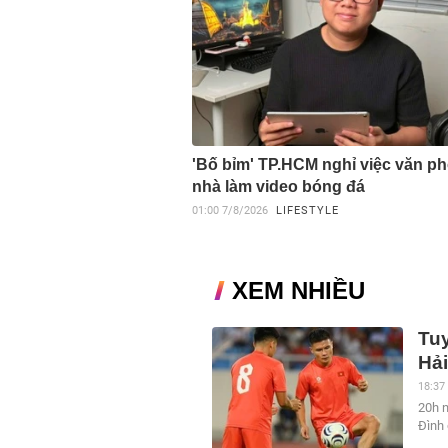
'Bố bỉm' TP.HCM nghỉ việc văn ph
nhà làm video bóng đá
01:00
7/8/2026
LIFESTYLE
XEM NHIỀU
Tu
Hải
18:37
20h 
Đình 