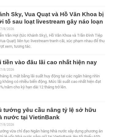
ánh Sky, Vua Quạt và Hồ Văn Khoa bị
i tố sau loạt livestream gây náo loạn
 7/8/2026
ễn Văn Hợi (tức Khánh Sky), Hồ Văn Khoa và Trần Đình Tiệp
Vua Quạt) liên tục livestream tranh cãi, xúc phạm nhau để thu
ượt xem, tương tác.
 tiền vào đâu lãi cao nhất hiện nay
 7/8/2026
háng 8, mặt bằng lãi suất huy động tại các ngân hàng nhìn
 không có nhiều biến động. Mức lãi suất cao nhất hiện đạt
%/năm cho kỳ hạn dài 12 tháng trở lên.
 tướng yêu cầu nâng tỷ lệ sở hữu
 nước tại VietinBank
 7/8/2026
tướng vừa chỉ đạo Ngân hàng Nhà nước xây dựng phương án
tỷ lệ vốn Nhà nước nắm giữ tại VietinBank lên tối thiểu 65%