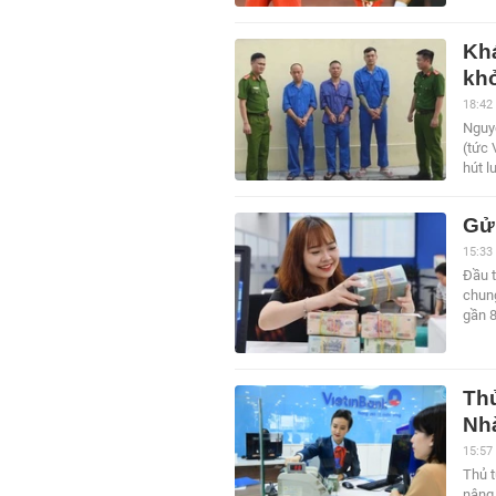
Kh
khở
18:42
Nguy
(tức 
hút l
Gửi
15:33
Đầu t
chung
gần 8
Thủ
Nhà
15:57
Thủ 
nâng 