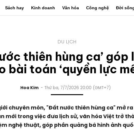
Sách hay
Kinh doanh
Văn hóa
Công nghệ
Đời sốn
DU LỊCH
ước thiên hùng ca’ góp l
o bài toán ‘quyền lực m
Hoa Kim
Thứ ba, 7/7/2026 20:00 (GMT+7)
iới chuyên môn, "Đất nước thiên hùng ca" mở r
ận mới trong việc đưa lịch sử, văn hóa Việt trở thà
ệm nghệ thuật, góp phần quảng bá hình ảnh quốc