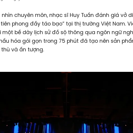
 nhìn chuyên môn, nhạc sĩ Huy Tuấn đánh giá vở di
 tiên phong đầy táo bạo” tại thị trường Việt Nam. V
lại một bề dày lịch sử đồ sộ thông qua ngôn ngữ ng
hấu hóa gói gọn trong 75 phút đã tạo nên sản ph
thù và ấn tượng.