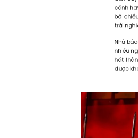
cảnh hay
bởi chiề
trải ngh
Nhà báo 
nhiều ng
hát thàn
được khơ