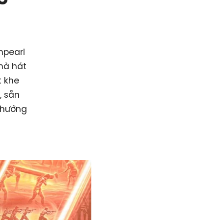
npearl
hà hát
t khe
, sẵn
 hướng