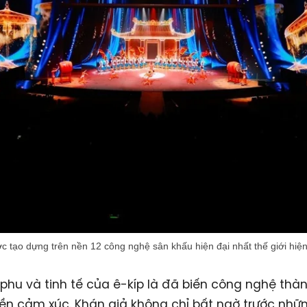
c tạo dựng trên nền 12 công nghệ sân khấu hiện đại nhất thế giới hiện
phu và tinh tế của ê-kíp là đã biến công nghệ thà
ền cảm xúc. Khán giả không chỉ bất ngờ trước nhữ