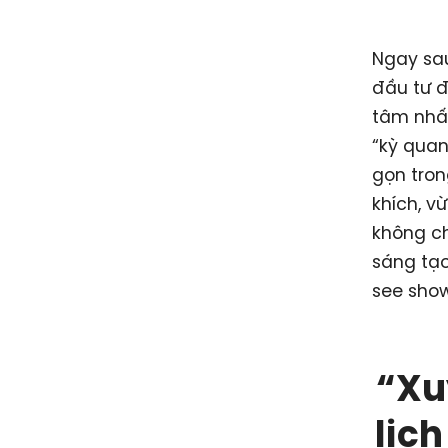
Ngay sau
đầu tư đ
tâm nhất
“kỳ quan
gọn tro
khích, v
không ch
sáng tạo
see sho
“Xu
lịc