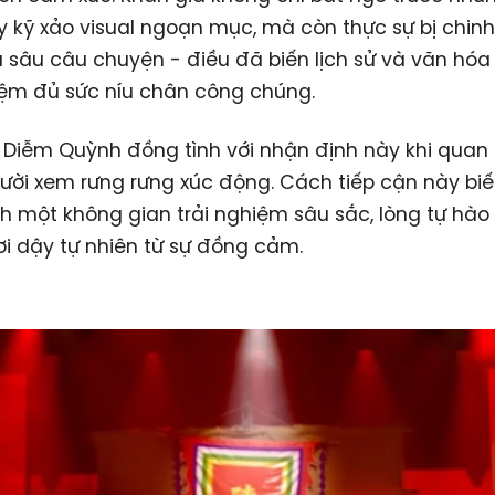
 kỹ xảo visual ngoạn mục, mà còn thực sự bị chin
u sâu câu chuyện - điều đã biến lịch sử và văn hóa
iệm đủ sức níu chân công chúng.
Diễm Quỳnh đồng tình với nhận định này khi quan 
ười xem rưng rưng xúc động. Cách tiếp cận này bi
h một không gian trải nghiệm sâu sắc, lòng tự hào
i dậy tự nhiên từ sự đồng cảm.