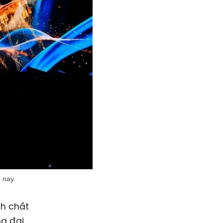
 nay.
nh chất
ng đại