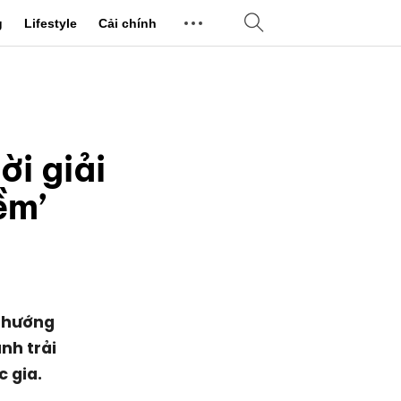
g
Lifestyle
Cải chính
ời giải
ềm’
a hướng
nh trải
 gia.