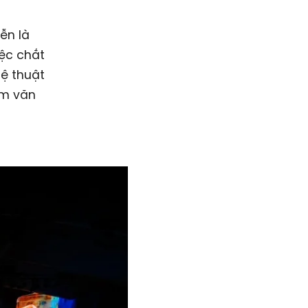
ễn là
iệc chắt
hệ thuật
ẩm văn