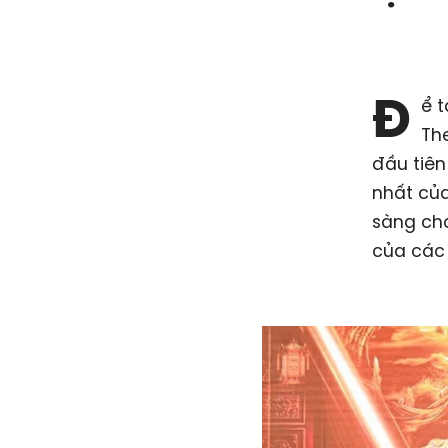
Đ
ể t
Th
đầu tiên
nhất của
sàng cho
của các 