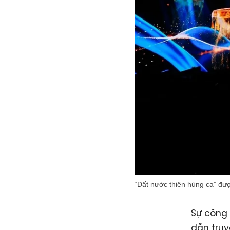
“Đất nước thiên hùng ca” đượ
Sự công 
dẫn truy