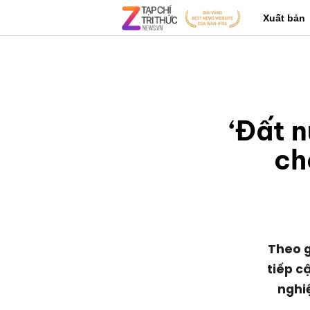
Xuất bản
‘Đất n
ch
Theo g
tiếp c
nghi