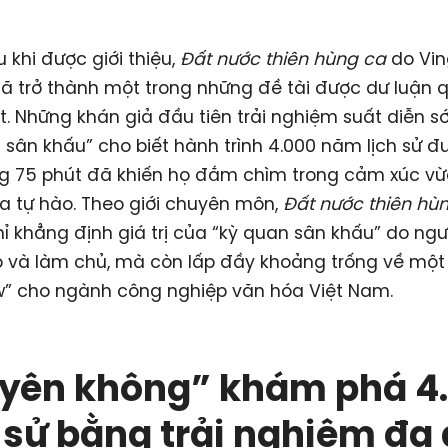
 khi được giới thiệu,
Đất nước thiên hùng ca
do Vi
ã trở thành một trong những đề tài được dư luận 
. Những khán giả đầu tiên trải nghiệm suất diễn 
 sân khấu” cho biết hành trình 4.000 năm lịch sử đ
ng 75 phút đã khiến họ đắm chìm trong cảm xúc v
ừa tự hào. Theo giới chuyên môn,
Đất nước thiên hù
ỉ khẳng định giá trị của “kỳ quan sân khấu” do ngư
 và làm chủ, mà còn lấp đầy khoảng trống về một
w” cho ngành công nghiệp văn hóa Việt Nam.
yên không” khám phá 4
h sử bằng trải nghiệm đa 