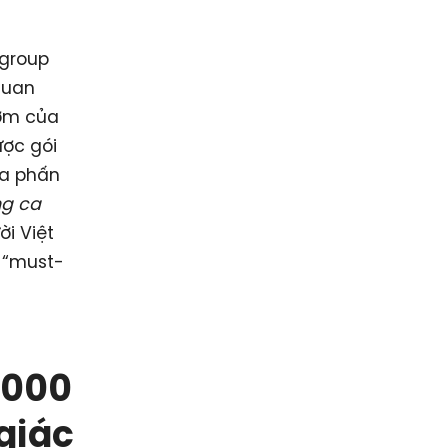
ngroup
quan
sớm của
ược gói
ừa phấn
ng ca
ời Việt
 “must-
.000
giác