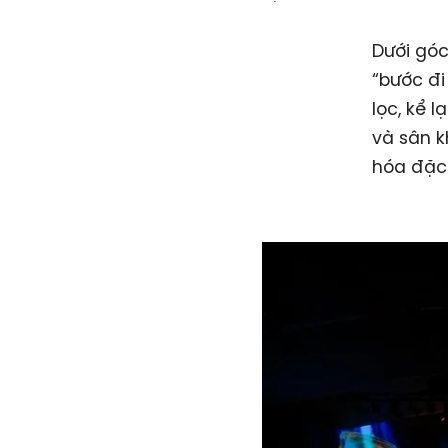
Dưới góc
“bước đi
lọc, kể 
và sân k
hóa đặc 