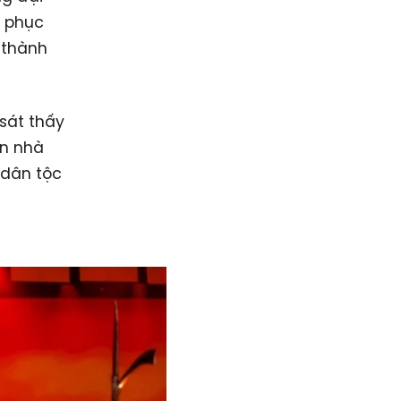
h phục
 thành
sát thấy
ến nhà
 dân tộc