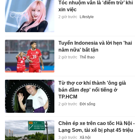
Tóc nhuộm vẫn là ‘điểm trừ’ khi
xin việc
2 giờ trước
Lifestyle
Tuyển Indonesia và lời hẹn 'hai
năm nữa' bất tận
2 giờ trước
Thể thao
Từ thợ cơ khí thành 'ông già
bán đầm đẹp' nổi tiếng ở
TP.HCM
2 giờ trước
Đời sống
Chèn ép xe trên cao tốc Hà Nội -
Lạng Sơn, tài xế bị phạt 45 triệu
3 giờ trước
Xã hội