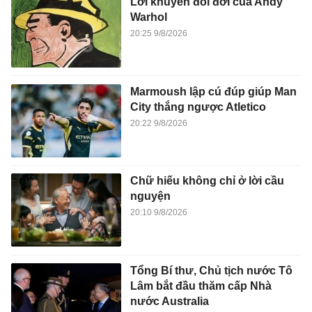
Lời khuyên đổi đời của Andy
Warhol
20:25 9/8/2026
Marmoush lập cú đúp giúp Man
City thắng ngược Atletico
20:22 9/8/2026
Chữ hiếu không chỉ ở lời cầu
nguyện
20:10 9/8/2026
Tổng Bí thư, Chủ tịch nước Tô
Lâm bắt đầu thăm cấp Nhà
nước Australia