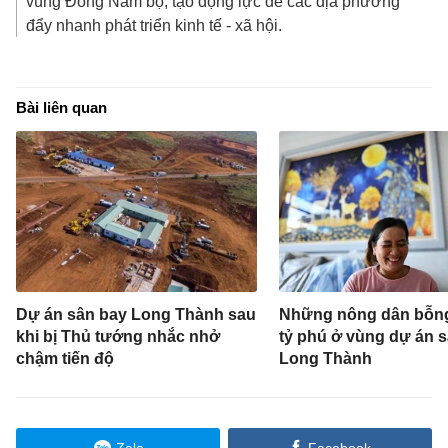
vùng Đông Nam bộ, tạo động lực để các địa phương
đẩy nhanh phát triển kinh tế - xã hội.
Bài liên quan
Dự án sân bay Long Thành sau
Những nông dân bỗn
khi bị Thủ tướng nhắc nhở
tỷ phú ở vùng dự án 
chậm tiến độ
Long Thành
Zalo
Facebook