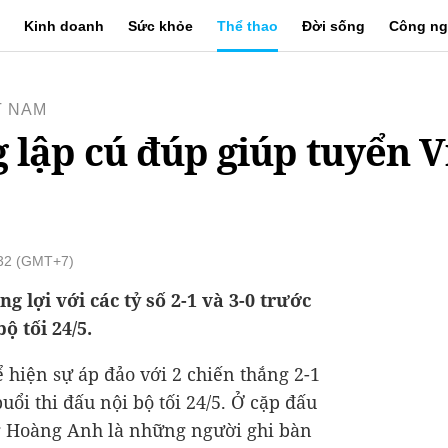
Kinh doanh
Sức khỏe
Thể thao
Đời sống
Công ng
T NAM
lập cú đúp giúp tuyển 
:32 (GMT+7)
 lợi với các tỷ số 2-1 và 3-0 trước
ộ tối 24/5.
 hiện sự áp đảo với 2 chiến thắng 2-1
uổi thi đấu nội bộ tối 24/5. Ở cặp đấu
g Hoàng Anh là những người ghi bàn