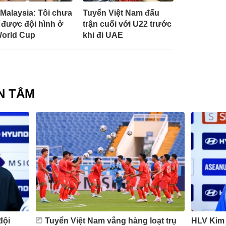
Malaysia: Tôi chưa
Tuyển Việt Nam đấu
 được đội hình ở
trận cuối với U22 trước
orld Cup
khi đi UAE
N TÂM
đội
Tuyển Việt Nam vắng hàng loạt trụ
HLV Kim 