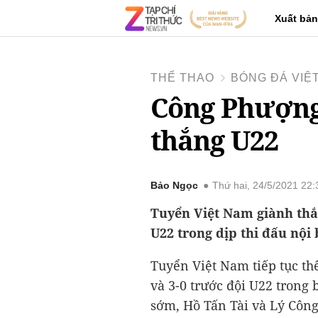
Xuất bản
THỂ THAO
BÓNG ĐÁ VIỆ
Công Phượng 
thắng U22
Bảo Ngọc
Thứ hai, 24/5/2021 22
Tuyển Việt Nam giành thắng
U22 trong dịp thi đấu nội b
Tuyển Việt Nam tiếp tục thể
và 3-0 trước đội U22 trong b
sớm, Hồ Tấn Tài và Lý Côn