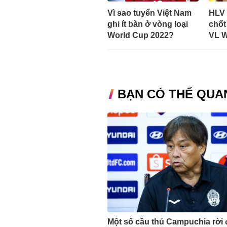
Vì sao tuyển Việt Nam
HLV 
ghi ít bàn ở vòng loại
chốt
World Cup 2022?
VL W
BẠN CÓ THỂ QUA
Một số cầu thủ Campuchia rời 