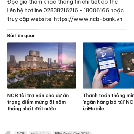
Độc giả tham khảo thông tin chi tiết có thể
liên hệ hotline 02838216216 - 18006166 hoặc
truy cập website: https://www.ncb-bank.vn.
Bài liên quan
NCB tài trợ vốn cho dự án
Thanh toán thông mi
trọng điểm mừng 51 năm
'ngân hàng bỏ túi' N
thống nhất đất nước
iziMobile
NCB
ngân hàng
FIFA World Cup 2026