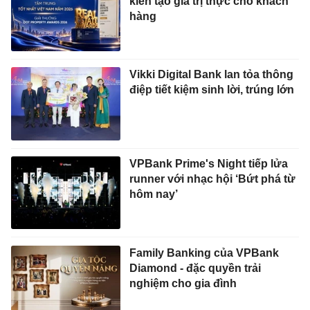
kiến tạo giá trị thực cho khách
hàng
Vikki Digital Bank lan tỏa thông
điệp tiết kiệm sinh lời, trúng lớn
VPBank Prime's Night tiếp lửa
runner với nhạc hội ‘Bứt phá từ
hôm nay’
Family Banking của VPBank
Diamond - đặc quyền trải
nghiệm cho gia đình