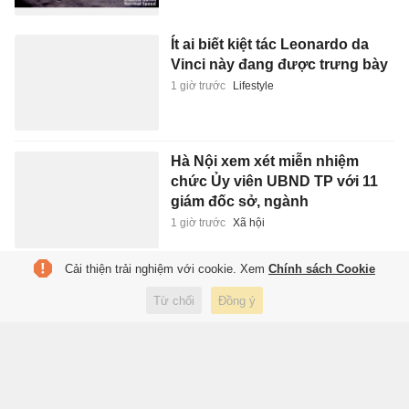
Ít ai biết kiệt tác Leonardo da
Vinci này đang được trưng bày
1 giờ trước
Lifestyle
Hà Nội xem xét miễn nhiệm
chức Ủy viên UBND TP với 11
giám đốc sở, ngành
1 giờ trước
Xã hội
Cải thiện trải nghiệm với cookie. Xem
Chính sách Cookie
Thêm quán cà phê của ông
Đặng Lê Nguyên Vũ mở tại Mỹ
Từ chối
Đồng ý
2 giờ trước
Du lịch
Tóc nhuộm vẫn là ‘điểm trừ’ khi