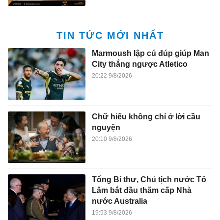
TIN TỨC MỚI NHẤT
Marmoush lập cú đúp giúp Man
City thắng ngược Atletico
20:22 9/8/2026
Chữ hiếu không chỉ ở lời cầu
nguyện
20:10 9/8/2026
Tổng Bí thư, Chủ tịch nước Tô
Lâm bắt đầu thăm cấp Nhà
nước Australia
19:53 9/8/2026