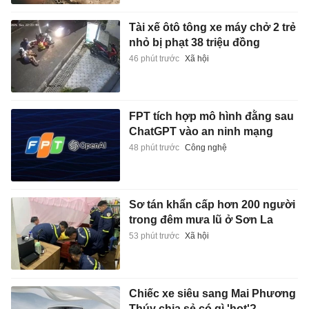
Tài xế ôtô tông xe máy chở 2 trẻ
nhỏ bị phạt 38 triệu đồng
46 phút trước
Xã hội
FPT tích hợp mô hình đằng sau
ChatGPT vào an ninh mạng
48 phút trước
Công nghệ
Sơ tán khẩn cấp hơn 200 người
trong đêm mưa lũ ở Sơn La
53 phút trước
Xã hội
Chiếc xe siêu sang Mai Phương
Thúy chia sẻ có gì 'hot'?