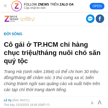
FOLLOW
ZNEWS
TRÊN
ZALO OA
OPEN
Cập nhật tin mới
ĐỜI SỐNG
Cô gái ở TP.HCM chi hàng
chục triệu/tháng nuôi chó săn
quý tộc
Trang Hà (sinh năm 1994) có thể chi hơn 30 triệu
đồng/tháng để chăm sóc 3 thú cưng xa xỉ, biến
chúng thành ngôi sao quảng cáo và xuất hiện trên
các tạp chí thời trang danh tiếng.
Lê Vy
Ảnh: NVCC
A
A
Thứ bảy, 15/3/2025 16:06 (GMT+7)