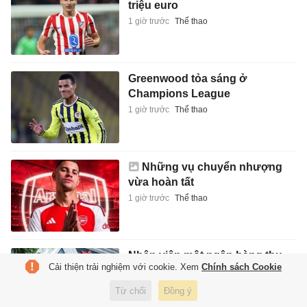
triệu euro
1 giờ trước
Thể thao
Greenwood tỏa sáng ở
Champions League
1 giờ trước
Thể thao
Những vụ chuyển nhượng
vừa hoàn tất
1 giờ trước
Thể thao
Nhân viên một ngân hàng thu
Cải thiện trải nghiệm với cookie. Xem
Chính sách Cookie
nhập bình quân gần 58 triệu
đồng/tháng
Từ chối
Đồng ý
1 giờ trước
Kinh doanh