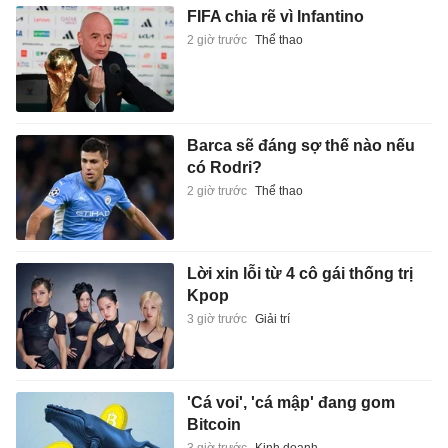
FIFA chia rẽ vì Infantino
2 giờ trước
Thể thao
Barca sẽ đáng sợ thế nào nếu
có Rodri?
2 giờ trước
Thể thao
Lời xin lỗi từ 4 cô gái thống trị
Kpop
3 giờ trước
Giải trí
'Cá voi', 'cá mập' đang gom
Bitcoin