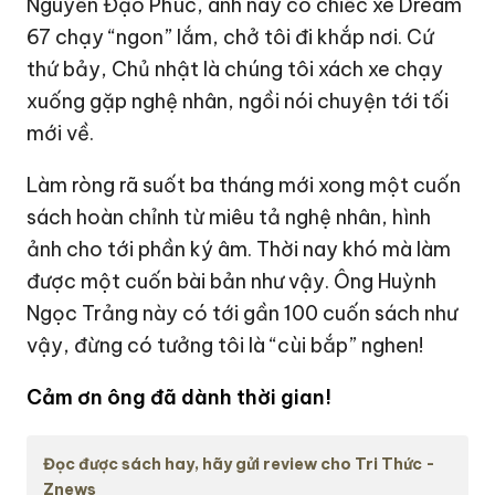
Nguyễn Đạo Phúc, anh này có chiếc xe Dream
67 chạy “ngon” lắm, chở tôi đi khắp nơi. Cứ
thứ bảy, Chủ nhật là chúng tôi xách xe chạy
xuống gặp nghệ nhân, ngồi nói chuyện tới tối
mới về.
Làm ròng rã suốt ba tháng mới xong một cuốn
sách hoàn chỉnh từ miêu tả nghệ nhân, hình
ảnh cho tới phần ký âm. Thời nay khó mà làm
được một cuốn bài bản như vậy. Ông Huỳnh
Ngọc Trảng này có tới gần 100 cuốn sách như
vậy, đừng có tưởng tôi là “cùi bắp” nghen!
Cảm ơn ông đã dành thời gian!
Đọc được sách hay, hãy gửi review cho Tri Thức -
Znews