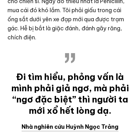
cho chiến sĩ. Ngày đó thiếu nhất là Penicillin,
mua cái đó khó lắm. Tôi phải giấu trong cái
ống sắt dưới yên xe đạp mới qua được trạm
gác. Hễ bị bắt là giặc đánh, đánh gãy răng,
chích điện.
Đi tìm hiểu, phỏng vấn là
mình phải giả ngơ, mà phải
“ngơ đặc biệt” thì người ta
mới xổ hết lòng dạ.
Nhà nghiên cứu Huỳnh Ngọc Trảng