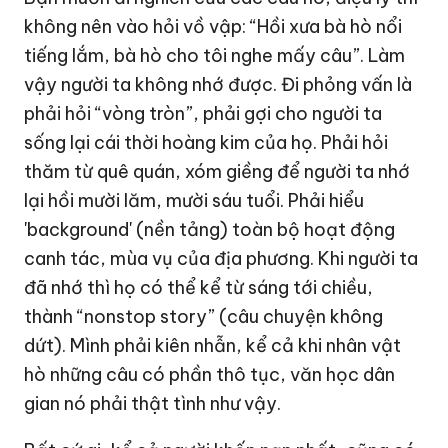
không nên vào hỏi vồ vập: “Hồi xưa bà hò nổi
tiếng lắm, bà hò cho tôi nghe mấy câu”. Làm
vậy người ta không nhớ được. Đi phỏng vấn là
phải hỏi “vòng tròn”, phải gợi cho người ta
sống lại cái thời hoàng kim của họ. Phải hỏi
thăm từ quê quán, xóm giềng để người ta nhớ
lại hồi mười lăm, mười sáu tuổi. Phải hiểu
'background' (nền tảng) toàn bộ hoạt động
canh tác, mùa vụ của địa phương. Khi người ta
đã nhớ thì họ có thể kể từ sáng tới chiều,
thành “nonstop story” (câu chuyện không
dứt). Mình phải kiên nhẫn, kể cả khi nhân vật
hò những câu có phần thô tục, văn học dân
gian nó phải thật tình như vậy.