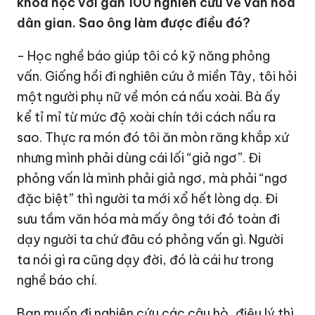
khoa học với gần 100 nghiên cứu về văn hóa
dân gian. Sao ông làm được điều đó?
- Học nghề báo giúp tôi có kỹ năng phỏng
vấn. Giống hồi đi nghiên cứu ở miền Tây, tôi hỏi
một người phụ nữ về món cá nấu xoài. Bà ấy
kể tỉ mỉ từ mức độ xoài chín tới cách nấu ra
sao. Thực ra món đó tôi ăn mòn răng khắp xứ
nhưng mình phải dùng cái lối “giả ngơ”. Đi
phỏng vấn là mình phải giả ngơ, mà phải “ngơ
đặc biệt” thì người ta mới xổ hết lòng dạ. Đi
sưu tầm văn hóa mà mấy ông tới đó toàn đi
dạy người ta chứ đâu có phỏng vấn gì. Người
ta nói gì ra cũng dạy đời, đó là cái hư trong
nghề báo chí.
Bạn muốn đi nghiên cứu các câu hò, điệu lý thì