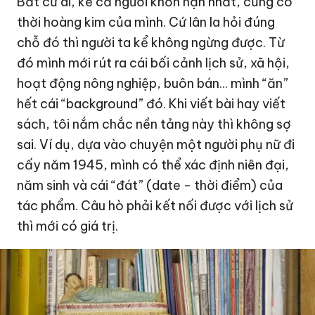
Bất cứ ai, kể cả người khốn nạn nhất, cũng có
thời hoàng kim của mình. Cứ lân la hỏi đúng
chỗ đó thì người ta kể không ngừng được. Từ
đó mình mới rút ra cái bối cảnh lịch sử, xã hội,
hoạt động nông nghiệp, buôn bán... mình “ăn”
hết cái “background” đó. Khi viết bài hay viết
sách, tôi nắm chắc nền tảng này thì không sợ
sai. Ví dụ, dựa vào chuyện một người phụ nữ đi
cấy năm 1945, mình có thể xác định niên đại,
năm sinh và cái “đát” (date - thời điểm) của
tác phẩm. Câu hò phải kết nối được với lịch sử
thì mới có giá trị.