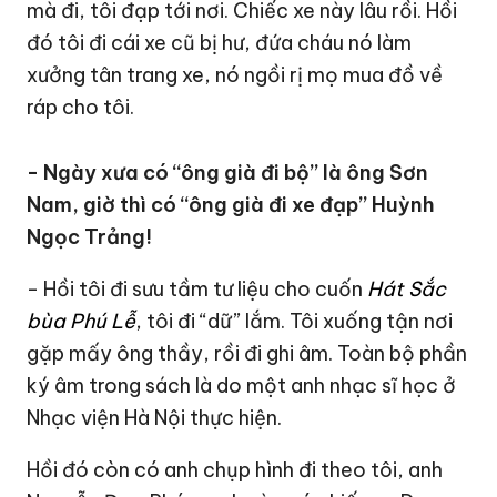
mà đi, tôi đạp tới nơi. Chiếc xe này lâu rồi. Hồi
đó tôi đi cái xe cũ bị hư, đứa cháu nó làm
xưởng tân trang xe, nó ngồi rị mọ mua đồ về
ráp cho tôi.
- Ngày xưa có “ông già đi bộ” là ông Sơn
Nam, giờ thì có “ông già đi xe đạp” Huỳnh
Ngọc Trảng!
- Hồi tôi đi sưu tầm tư liệu cho cuốn
Hát Sắc
bùa Phú Lễ
, tôi đi “dữ” lắm. Tôi xuống tận nơi
gặp mấy ông thầy, rồi đi ghi âm. Toàn bộ phần
ký âm trong sách là do một anh nhạc sĩ học ở
Nhạc viện Hà Nội thực hiện.
Hồi đó còn có anh chụp hình đi theo tôi, anh