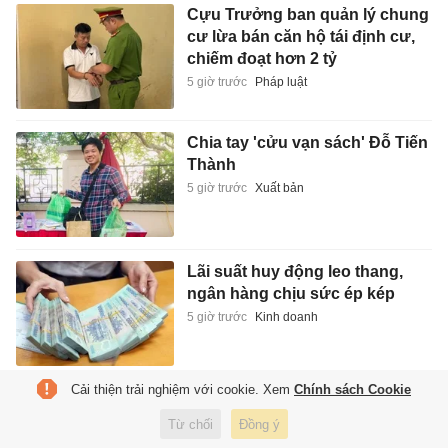
Cựu Trưởng ban quản lý chung
cư lừa bán căn hộ tái định cư,
chiếm đoạt hơn 2 tỷ
5 giờ trước
Pháp luật
Chia tay 'cửu vạn sách' Đỗ Tiến
Thành
5 giờ trước
Xuất bản
Lãi suất huy động leo thang,
ngân hàng chịu sức ép kép
5 giờ trước
Kinh doanh
Cải thiện trải nghiệm với cookie. Xem
Chính sách Cookie
Hanoi Metro lập kỷ lục về lượng
khách và lợi nhuận
Từ chối
Đồng ý
5 giờ trước
Kinh doanh