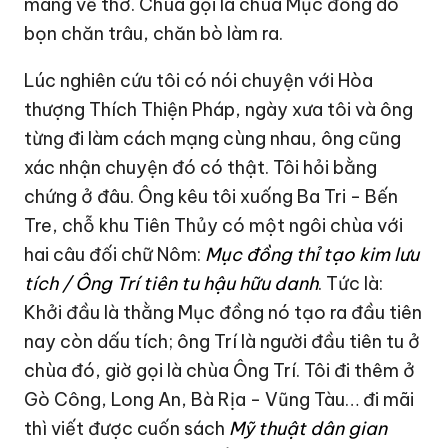
mang về thờ. Chùa gọi là chùa Mục đồng do
bọn chăn trâu, chăn bò làm ra.
Lúc nghiên cứu tôi có nói chuyện với Hòa
thượng Thích Thiện Pháp, ngày xưa tôi và ông
từng đi làm cách mạng cùng nhau, ông cũng
xác nhận chuyện đó có thật. Tôi hỏi bằng
chứng ở đâu. Ông kêu tôi xuống Ba Tri - Bến
Tre, chỗ khu Tiên Thủy có một ngôi chùa với
hai câu đối chữ Nôm:
Mục đồng thỉ tạo kim lưu
tích / Ông Trí tiên tu hậu hữu danh
. Tức là:
Khởi đầu là thằng Mục đồng nó tạo ra đầu tiên
nay còn dấu tích; ông Trí là người đầu tiên tu ở
chùa đó, giờ gọi là chùa Ông Trí. Tôi đi thêm ở
Gò Công,
Long An
, Bà Rịa - Vũng Tàu… đi mãi
thì viết được cuốn sách
Mỹ thuật dân gian