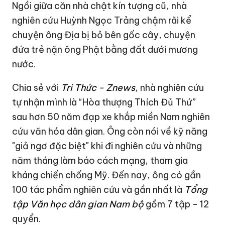
Ngồi giữa căn nhà chật kín tượng cũ, nhà
nghiên cứu Huỳnh Ngọc Trảng chậm rãi kể
chuyện ông Địa bị bỏ bên gốc cây, chuyện
đứa trẻ nặn ông Phật bằng đất dưới mương
nước.
Chia sẻ với
Tri Thức - Znews
, nhà nghiên cứu
tự nhận mình là “Hòa thượng Thích Đủ Thứ”
sau hơn 50 năm đạp xe khắp miền Nam nghiên
cứu văn hóa dân gian. Ông còn nói về kỹ năng
"giả ngơ đặc biệt" khi đi nghiên cứu và những
năm tháng làm báo cách mạng, tham gia
kháng chiến chống Mỹ. Đến nay, ông có gần
100 tác phẩm nghiên cứu và gần nhất là
Tổng
tập Văn học dân gian Nam bộ
gồm 7 tập - 12
quyển.