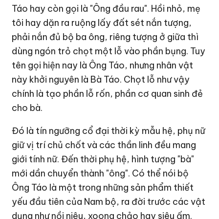
Táo hay còn gọi là "Ông đầu rau". Hồi nhỏ, mẹ
tôi hay dặn ra ruộng lấy đất sét nắn tượng,
phải nắn đủ bộ ba ông, riêng tượng ở giữa thì
dùng ngón trỏ chọt một lỗ vào phần bụng. Tuy
tên gọi hiện nay là Ông Táo, nhưng nhân vật
này khởi nguyên là Bà Táo. Chọt lỗ như vậy
chính là tạo phần lỗ rốn, phần cơ quan sinh đẻ
cho bà.
Đó là tín ngưỡng cổ đại thời kỳ mẫu hệ, phụ nữ
giữ vị trí chủ chốt và các thần linh đều mang
giới tính nữ. Đến thời phụ hệ, hình tượng "bà"
mới dần chuyển thành "ông". Có thể nói bộ
Ông Táo là một trong những sản phẩm thiết
yếu đầu tiên của Nam bộ, ra đời trước các vật
dụng như nồi niêu, xoong chảo hay siêu ấm.