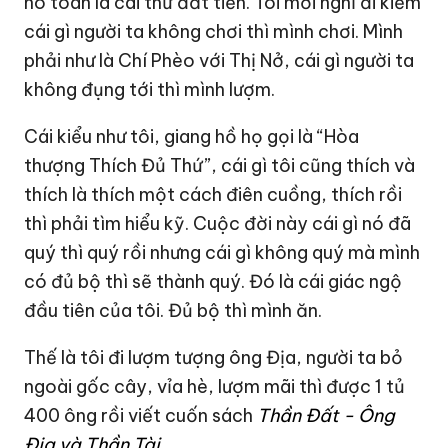
nó toàn là cái thứ đắt tiền. Tôi mới nghĩ đi kiếm
cái gì người ta không chơi thì mình chơi. Mình
phải như là Chí Phèo với Thị Nở, cái gì người ta
không đụng tới thì mình lượm.
Cái kiểu như tôi, giang hồ họ gọi là “Hòa
thượng Thích Đủ Thứ”, cái gì tôi cũng thích và
thích là thích một cách điên cuồng, thích rồi
thì phải tìm hiểu kỹ. Cuộc đời này cái gì nó đã
quý thì quý rồi nhưng cái gì không quý mà mình
có đủ bộ thì sẽ thành quý. Đó là cái giác ngộ
đầu tiên của tôi. Đủ bộ thì mình ăn.
Thế là tôi đi lượm tượng ông Địa, người ta bỏ
ngoài gốc cây, vỉa hè, lượm mãi thì được 1 tủ
400 ông rồi viết cuốn sách
Thần Đất - Ông
Địa và Thần Tài
.