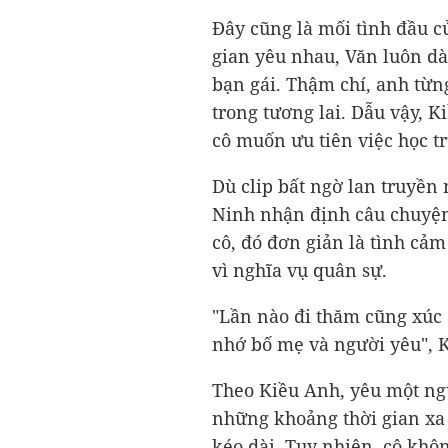
Đây cũng là mối tình đầu c
gian yêu nhau, Văn luôn d
bạn gái. Thậm chí, anh từn
trong tương lai. Dẫu vậy, K
cô muốn ưu tiên việc học t
Dù clip bất ngờ lan truyền
Ninh nhận định câu chuyện 
cô, đó đơn giản là tình cả
vì nghĩa vụ quân sự.
"Lần nào đi thăm cũng xúc 
nhớ bố mẹ và người yêu", 
Theo Kiều Anh, yêu một ng
những khoảng thời gian xa 
kéo dài. Tuy nhiên, cô khôn