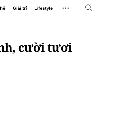
hệ
Giải trí
Lifestyle
nh, cười tươi