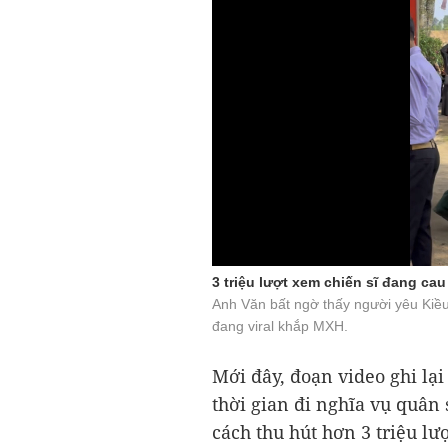
3 triệu lượt xem chiến sĩ đang cau
Anh Văn bất ngờ thấy người yêu Kiều
đang viral khắp MXH.
Mới đây, đoạn video ghi lạ
thời gian đi nghĩa vụ quân 
cách thu hút hơn 3 triệu lư