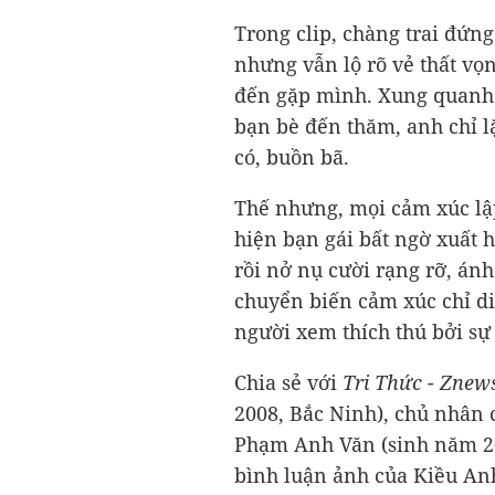
Trong clip, chàng trai đứn
nhưng vẫn lộ rõ vẻ thất vọ
đến gặp mình. Xung quanh 
bạn bè đến thăm, anh chỉ 
có, buồn bã.
Thế nhưng, mọi cảm xúc lập
hiện bạn gái bất ngờ xuất h
rồi nở nụ cười rạng rỡ, á
chuyển biến cảm xúc chỉ di
người xem thích thú bởi sự
Chia sẻ với
Tri Thức - Znew
2008, Bắc Ninh), chủ nhân cl
Phạm Anh Văn (sinh năm 20
bình luận ảnh của Kiều An