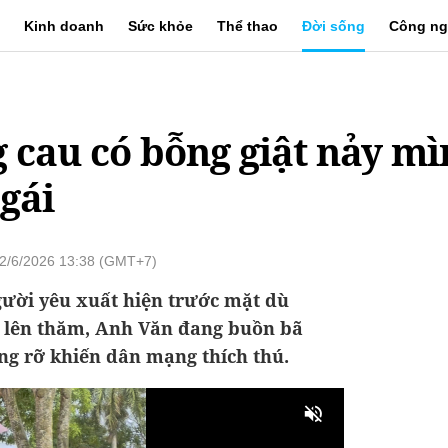
Kinh doanh
Sức khỏe
Thể thao
Đời sống
Công ng
g cau có bỗng giật nảy mì
gái
 2/6/2026 13:38 (GMT+7)
ười yêu xuất hiện trước mặt dù
ể lên thăm, Anh Văn đang buồn bã
ng rỡ khiến dân mạng thích thú.