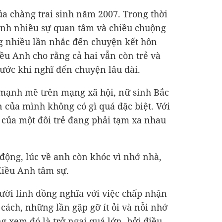
ủa chàng trai sinh năm 2007. Trong thời
ành nhiều sự quan tâm và chiều chuộng
g nhiều lần nhắc đến chuyện kết hôn
iều Anh cho rằng cả hai vẫn còn trẻ và
rước khi nghĩ đến chuyện lâu dài.
 mạnh mẽ trên mạng xã hội, nữ sinh Bắc
của mình không có gì quá đặc biệt. Với
m của một đôi trẻ đang phải tạm xa nhau
động, lúc về anh còn khóc vì nhớ nhà,
Kiều Anh tâm sự.
ười lính đồng nghĩa với việc chấp nhận
cách, những lần gặp gỡ ít ỏi và nỗi nhớ
g xem đó là trở ngại quá lớn, bởi điều