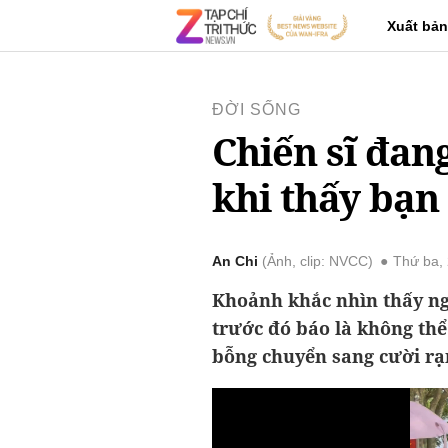
Xuất bản
ĐỜI SỐNG
Chiến sĩ đan
khi thấy bạn 
An Chi
Ảnh, clip: NVCC
Thứ ba,
Khoảnh khắc nhìn thấy ng
trước đó báo là không th
bỗng chuyển sang cười rạ