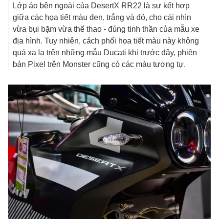
Lớp áo bên ngoài của DesertX RR22 là sự kết hợp
giữa các họa tiết màu đen, trắng và đỏ, cho cái nhìn
vừa bụi bặm vừa thể thao - đúng tinh thần của mẫu xe
địa hình. Tuy nhiên, cách phối họa tiết màu này không
quá xa lạ trên những mẫu Ducati khi trước đây, phiên
bản Pixel trên Monster cũng có các màu tương tự.