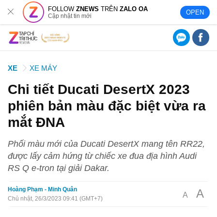
FOLLOW
ZNEWS
TRÊN
ZALO OA
OPEN
Cập nhật tin mới
XE
XE MÁY
Chi tiết Ducati DesertX 2023
phiên bản màu đặc biệt vừa ra
mắt ĐNA
Phối màu mới của Ducati DesertX mang tên RR22,
được lấy cảm hứng từ chiếc xe đua địa hình Audi
RS Q e-tron tại giải Dakar.
Hoàng Phạm - Minh Quân
A
A
Chủ nhật, 26/3/2023 09:41 (GMT+7)