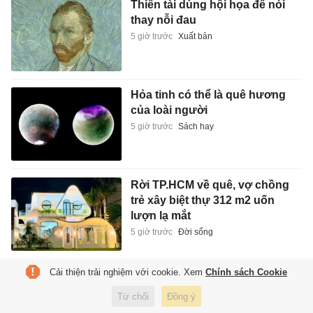
Thiên tài dùng hội họa để nói
thay nỗi đau
5 giờ trước
Xuất bản
Hỏa tinh có thể là quê hương
của loài người
5 giờ trước
Sách hay
Rời TP.HCM về quê, vợ chồng
trẻ xây biệt thự 312 m2 uốn
lượn lạ mắt
5 giờ trước
Đời sống
Cải thiện trải nghiệm với cookie. Xem
Chính sách Cookie
Thông số giúp tuyển Việt Nam
đứng đầu ASEAN Cup 2026
Từ chối
Đồng ý
5 giờ trước
Thể thao