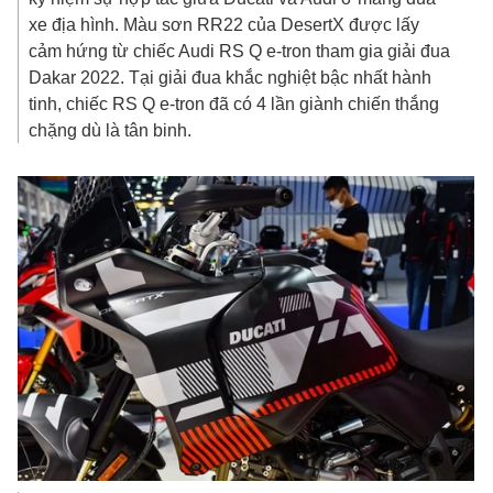
xe địa hình. Màu sơn RR22 của DesertX được lấy
cảm hứng từ chiếc Audi RS Q e-tron tham gia giải đua
Dakar 2022. Tại giải đua khắc nghiệt bậc nhất hành
tinh, chiếc RS Q e-tron đã có 4 lần giành chiến thắng
chặng dù là tân binh.