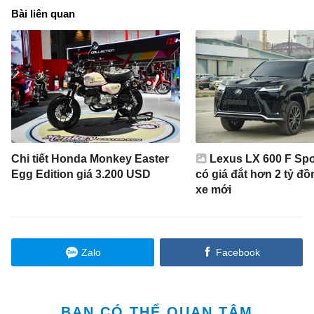
Bài liên quan
Chi tiết Honda Monkey Easter
Lexus LX 600 F Spo
Egg Edition giá 3.200 USD
có giá đắt hơn 2 tỷ đồ
xe mới
Zalo
Facebook
BẠN CÓ THỂ QUAN TÂM