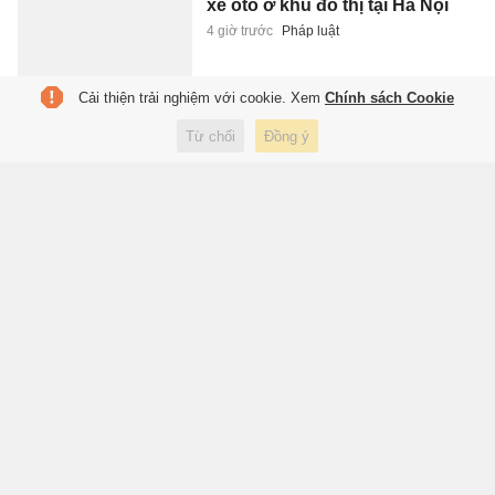
xe ôtô ở khu đô thị tại Hà Nội
4 giờ trước
Pháp luật
Cải thiện trải nghiệm với cookie. Xem
Chính sách Cookie
'Niên hạn công trình không phải
Từ chối
Đồng ý
đồng hồ đếm ngược với quyền
tài sản'
4 giờ trước
Kinh doanh
Sunshine Homes tính chi gần
2.300 tỷ mua lại khu 'đất vàng'
Tây Hồ Tây
4 giờ trước
Kinh doanh
Vì sao Tottenham có thể chi gần
300 triệu bảng dù suýt rớt
hạng?
4 giờ trước
Thể thao