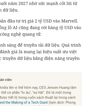
 suốt năm 2027 nhờ sức mạnh cốt lõi từ
 dữ liệu.
ản đầu tư trị giá
2 tỷ USD
vào Marvell.
ổng lồ AI cũng đang rót hàng tỷ USD vào
n công nghệ quang tử.
nh sáng để truyền tải dữ liệu. Quá trình
ánh giá là mang lại hiệu suất ưu việt
c truyền dữ liệu bằng điện năng truyền
ân viên
vidia lên vị thế hôm nay, CEO Jensen Huang tâm
thế có phần "lo âu", "sợ hãi". Đó là một trong
ược tiết lộ trong cuốn sách thuật lại trong sách
nd the Making of a Tech Giant
(tạm dịch: Phong