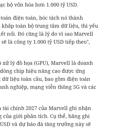
lạc bộ vốn hóa hơn
1.000 tỷ USD
.
 toán điện toán, bóc tách nó thành
khắp toàn bộ trung tâm dữ liệu, thì yếu
kết nối. Đó cũng là lý do vì sao Marvell
 sẽ là công ty
1.000 tỷ USD
tiếp theo",
ộ xử lý đồ họa (GPU), Marvell là doanh
 dòng chip hiệu năng cao được ứng
g dữ liệu toàn cầu, bao gồm điện toán
anh nghiệp, mạng viễn thông 5G và các
m tài chính 2027 của Marvell ghi nhận
của giới phân tích. Cụ thể, hãng ghi
ỷ USD
và dự báo đà tăng trưởng này sẽ