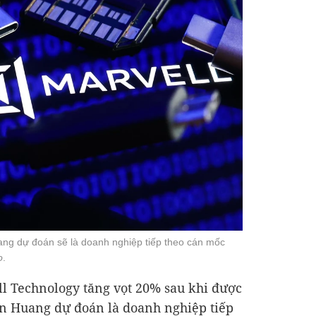
ng dự đoán sẽ là doanh nghiệp tiếp theo cán mốc
o
.
ell Technology tăng vọt 20% sau khi được
en Huang dự đoán là doanh nghiệp tiếp