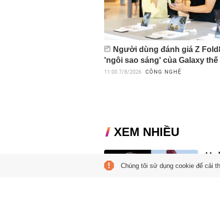
Người dùng đánh giá Z Fold8
'ngôi sao sáng' của Galaxy thế
11:00
7/8/2026
CÔNG NGHỆ
XEM NHIỀU
Ho
Chúng tôi sử dụng cookie để cải t
10:54
Elon
Grok
nhữn