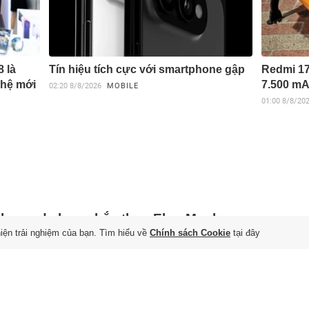
 là
Tín hiệu tích cực với smartphone gập
Redmi 17
 hệ mới
7.500 mA
02:20
8/8/2026
MOBILE
01:00
8/8/20
llywood chưa chắc thua Elon Musk
hiện trải nghiệm của bạn. Tìm hiểu về
Chính sách Cookie
tại đây
 8/8/2026
 Musk không chọn một câu chuyện vô danh để thử sức với
 Imagine. Doanh nhân này chọn "The Odyssey", một trong
g tác phẩm có ảnh hưởng nhất của văn hóa phương Tây.