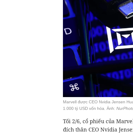
Marvell được CEO Nvidia Jensen Hua
1.000 tỷ USD vốn hóa. Ảnh:
NurPhot
Tối 2/6, cổ phiếu của Marv
đích thân CEO Nvidia Jens