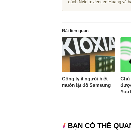
cách Nvidia: Jensen Huang và hà
Bài liên quan
Công ty ít người biết
Chủ 
muốn lật đổ Samsung
được
You
BẠN CÓ THỂ QUA