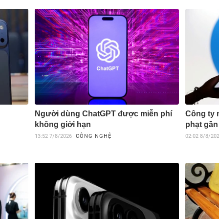
Người dùng ChatGPT được miễn phí
Công ty 
không giới hạn
phạt gần
13:52
7/8/2026
CÔNG NGHỆ
02:02
8/8/20