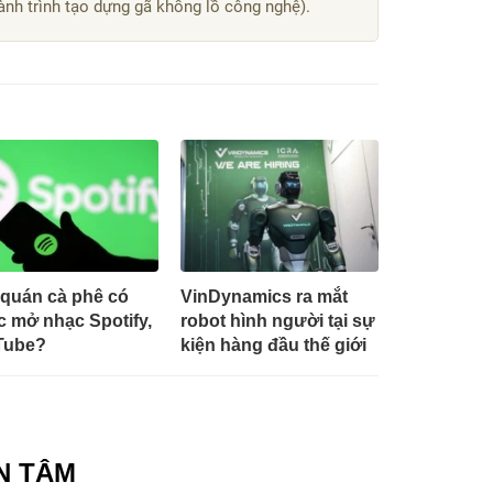
nh trình tạo dựng gã khổng lồ công nghệ).
quán cà phê có
VinDynamics ra mắt
 mở nhạc Spotify,
robot hình người tại sự
Tube?
kiện hàng đầu thế giới
N TÂM