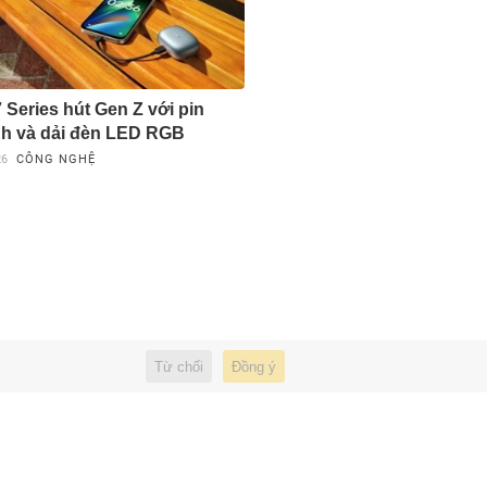
 Series hút Gen Z với pin
h và dải đèn LED RGB
26
CÔNG NGHỆ
Từ chối
Đồng ý