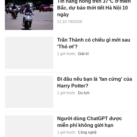
Tin nắng nóng trên 37°C ở miền
Bắc, dự báo thời tiết Hà Nội 10
ngày
21:16 7/8/2026
Trấn Thành có chiêu gì mới sau
'Thỏ ơi'?
1 giờ trước
Giải trí
Đi đâu nếu bạn là 'fan cứng' của
Harry Potter?
1 giờ trước
Du lịch
Người dùng ChatGPT được
miễn phí không giới hạn
1 giờ trước
Công nghệ