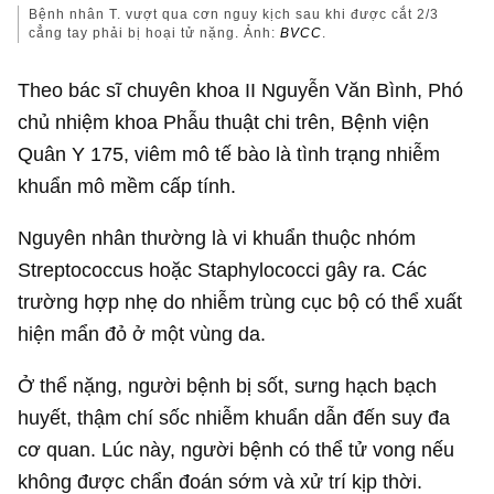
Bệnh nhân T. vượt qua cơn nguy kịch sau khi được cắt 2/3
cẳng tay phải bị hoại tử nặng. Ảnh:
BVCC
.
Theo bác sĩ chuyên khoa II Nguyễn Văn Bình, Phó
chủ nhiệm khoa Phẫu thuật chi trên, Bệnh viện
Quân Y 175, viêm mô tế bào là tình trạng nhiễm
khuẩn mô mềm cấp tính.
Nguyên nhân thường là vi khuẩn thuộc nhóm
Streptococcus hoặc Staphylococci gây ra. Các
trường hợp nhẹ do nhiễm trùng cục bộ có thể xuất
hiện mẩn đỏ ở một vùng da.
Ở thể nặng, người bệnh bị sốt, sưng hạch bạch
huyết, thậm chí sốc nhiễm khuẩn dẫn đến suy đa
cơ quan. Lúc này, người bệnh có thể tử vong nếu
không được chẩn đoán sớm và xử trí kịp thời.