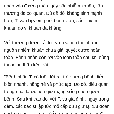
nhập vào đường máu, gây sốc nhiễm khuẩn, tổn
thương đa cơ quan. Dù đã đổi kháng sinh mạnh
hơn, T. vẫn bị viêm phổi bệnh viện, sốc nhiễm
khuẩn do vi khuẩn đa kháng.
Vết thương được cắt lọc và rửa liên tục nhưng
nguồn nhiễm khuẩn chưa giải quyết được hoàn
toàn. Bệnh nhân còn rơi vào loạn thần sau khi dùng
thuốc an thần kéo dài.
"Bệnh nhân T. có tuổi đời rất trẻ nhưng bệnh diễn
biến nhanh, nặng nề và phức tạp. Do đó, điều quan
trọng nhất là ưu tiên giữ mạng sống cho người
bệnh. Sau khi trao đổi với T. và gia đình, ngay trong
đêm, các bác sĩ lập tức mổ cấp cứu giữ lại 1/3 đoạn
chi trên cánh tay phải để cứu tính mạng của em”,