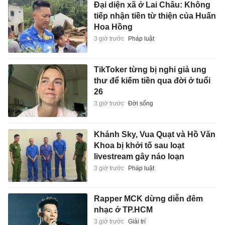
Đại diện xã ở Lai Châu: Không
tiếp nhận tiền từ thiện của Huấn
Hoa Hồng
3 giờ trước
Pháp luật
TikToker từng bị nghi giả ung
thư để kiếm tiền qua đời ở tuổi
26
3 giờ trước
Đời sống
Khánh Sky, Vua Quạt và Hồ Văn
Khoa bị khởi tố sau loạt
livestream gây náo loạn
3 giờ trước
Pháp luật
Rapper MCK dừng diễn đêm
nhạc ở TP.HCM
3 giờ trước
Giải trí