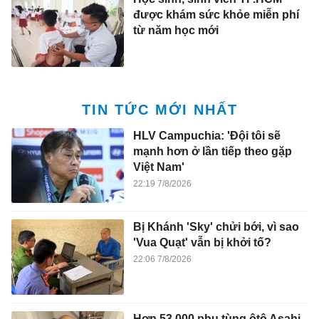
được khám sức khỏe miễn phí
từ năm học mới
TIN TỨC MỚI NHẤT
HLV Campuchia: 'Đội tôi sẽ
mạnh hơn ở lần tiếp theo gặp
Việt Nam'
22:19 7/8/2026
Bị Khánh 'Sky' chửi bới, vì sao
'Vua Quạt' vẫn bị khởi tố?
22:06 7/8/2026
Hơn 53.000 phụ tùng ôtô Asahi