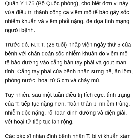
Quân Y 175 (Bộ Quốc phòng), cho biết đơn vị này
vừa điều trị thành công ca viêm mô tế bào gây sốc
nhiễm khuẩn và viêm phổi nặng, đe dọa tính mạng
người bệnh.
Trước đó, N.T.T. (26 tuổi) nhập viện ngày thứ 5 của
bệnh với chẩn đoán sốc nhiễm khuẩn do viêm mô
tế bào đường vào cẳng bàn tay phải và gout mạn
tính. Cẳng tay phải của bệnh nhân sưng nề, ấn lõm,
phỏng nước, hoại tử 5 cm và chảy mủ.
Tuy nhiên, sau một tuần điều trị tích cực, tình trạng
của T. tiếp tục nặng hơn. Toàn thân bị nhiễm trùng,
nhiễm độc nặng, rối loạn dinh dưỡng và điện giải,
vết hoại tử tiếp tục lan rộng.
Các bác sĩ nhận định bệnh nhân T. bị vi khuẩn xâm