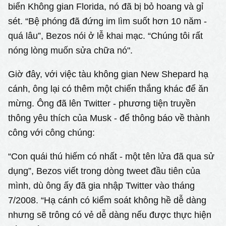
biển Không gian Florida, nó đã bị bỏ hoang và gỉ
sét. “Bệ phóng đã đứng im lìm suốt hơn 10 năm -
quá lâu”, Bezos nói ở lễ khai mạc. “Chúng tôi rất
nóng lòng muốn sửa chữa nó".
Giờ đây, với việc tàu không gian New Shepard hạ
cánh, ông lại có thêm một chiến thắng khác để ăn
mừng. Ông đã lên Twitter - phương tiện truyền
thông yêu thích của Musk - để thông báo về thành
công với công chúng:
“Con quái thú hiếm có nhất - một tên lửa đã qua sử
dụng”, Bezos viết trong dòng tweet đầu tiên của
mình, dù ông ấy đã gia nhập Twitter vào tháng
7/2008. “Hạ cánh có kiểm soát không hề dễ dàng
nhưng sẽ trông có vẻ dễ dàng nếu được thực hiện