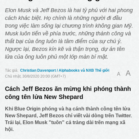
Elon Musk và Jeff Bezos là hai tỷ phú với hai phong
cách khác biệt. Họ chính là những người đi đầu
trong việc làm sống lại chương trình không gian Mỹ.
Musk luôn tiến về phía trước, những thành công và
thất bại của ông luôn là tâm điểm của sự chú ý.
Ngược lại, Bezos kín kẽ và thận trọng, dự án tên
lửa của ông luôn phủ một lớp màn bí mật.
Christian Davenport / Alphabooks và NXB Thế giới
A
A
Chủ nhật, 30/8/2020 20:00 (GMT+7)
Cách Jeff Bezos ăn mừng khi phóng thành
công tên lửa New Shepard
Khi Blue Origin phóng và hạ cánh thành công tên lửa
New Shepard, Jeff Bezos chỉ viết vài dòng trên Twitter.
Trái lại, Elon Musk "tuôn" cả tràng dài trên mạng xã
hội.