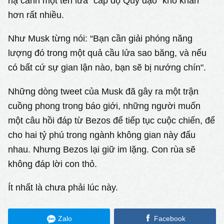
hạ cánh một tên lửa “cấp độ Quỹ đạo” khó khăn
hơn rất nhiều.
Như Musk từng nói: “Bạn cần giải phóng năng
lượng đó trong một quả cầu lửa sao băng, và nếu
có bất cứ sự gian lận nào, bạn sẽ bị nướng chín".
Những dòng tweet của Musk đã gây ra một trận
cuồng phong trong báo giới, những người muốn
một câu hồi đáp từ Bezos để tiếp tục cuộc chiến, để
cho hai tỷ phú trong ngành không gian này đấu
nhau. Nhưng Bezos lại giữ im lặng. Con rùa sẽ
không đáp lời con thỏ.
Ít nhất là chưa phải lúc này.
Zalo
Facebook