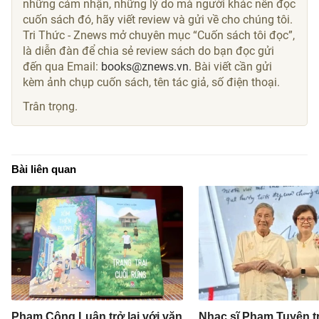
những cảm nhận, những lý do mà người khác nên đọc
cuốn sách đó, hãy viết review và gửi về cho chúng tôi.
Tri Thức - Znews mở chuyên mục “Cuốn sách tôi đọc”,
là diễn đàn để chia sẻ review sách do bạn đọc gửi
đến qua Email:
books@znews.vn.
Bài viết cần gửi
kèm ảnh chụp cuốn sách, tên tác giả, số điện thoại.
Trân trọng.
Bài liên quan
Phạm Công Luận trở lại với văn
Nhạc sĩ Phạm Tuyên t