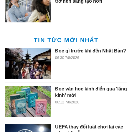
trở nên sáng tạo hơn
TIN TỨC MỚI NHẤT
Đọc gì trước khi đến Nhật Bản?
06:30 7/8/2026
Đọc văn học kinh điển qua 'lăng
kính' mới
06:12 7/8/2026
UEFA thay đổi luật chơi tại các