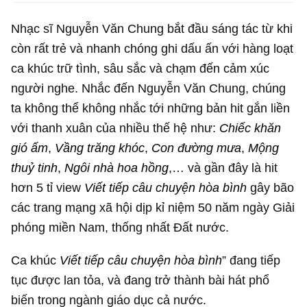
Nhạc sĩ Nguyễn Văn Chung bắt đầu sáng tác từ khi
còn rất trẻ và nhanh chóng ghi dấu ấn với hàng loạt
ca khúc trữ tình, sâu sắc và chạm đến cảm xúc
người nghe. Nhắc đến Nguyễn Văn Chung, chúng
ta không thể không nhắc tới những bản hit gắn liền
với thanh xuân của nhiều thế hệ như:
Chiếc khăn
gió ấm
,
Vầng trăng khóc
,
Con đường mưa
,
Mộng
thuỷ tinh
,
Ngôi nhà hoa hồng
,… và gần đây là hit
hơn 5 tỉ view
Viết tiếp câu chuyện hòa bình
gây bão
các trang mạng xã hội dịp kỉ niệm 50 năm ngày Giải
phóng miền Nam, thống nhất Đất nước.
Ca khúc
Viết tiếp câu chuyện hòa bình
” đang tiếp
tục được lan tỏa, và đang trở thành bài hát phổ
biến trong ngành giáo dục cả nước.