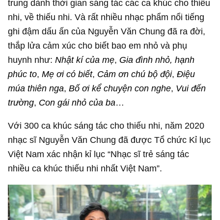
trung dành thời gian sáng tác các ca khúc cho thiếu
nhi, về thiếu nhi. Và rất nhiều nhạc phẩm nổi tiếng
ghi đậm dấu ấn của Nguyễn Văn Chung đã ra đời,
thắp lửa cảm xúc cho biết bao em nhỏ và phụ
huynh như:
Nhật kí của mẹ
,
Gia đình nhỏ, hạnh
phúc to
,
Mẹ ơi có biết
,
Cảm ơn chú bộ đội
,
Điệu
múa thiên nga
,
Bố ơi kể chuyện con nghe
,
Vui đến
trường
,
Con gái nhỏ của ba
…
Với 300 ca khúc sáng tác cho thiếu nhi, năm 2020
nhạc sĩ Nguyễn Văn Chung đã được Tổ chức Kỉ lục
Việt Nam xác nhận kỉ lục “Nhạc sĩ trẻ sáng tác
nhiều ca khúc thiếu nhi nhất Việt Nam”.