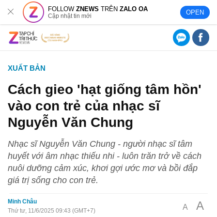
FOLLOW
ZNEWS
TRÊN
ZALO OA
OPEN
Cập nhật tin mới
XUẤT BẢN
Cách gieo 'hạt giống tâm hồn'
vào con trẻ của nhạc sĩ
Nguyễn Văn Chung
Nhạc sĩ Nguyễn Văn Chung - người nhạc sĩ tâm
huyết với âm nhạc thiếu nhi - luôn trăn trở về cách
nuôi dưỡng cảm xúc, khơi gợi ước mơ và bồi đắp
giá trị sống cho con trẻ.
Minh Châu
A
A
Thứ tư, 11/6/2025 09:43 (GMT+7)