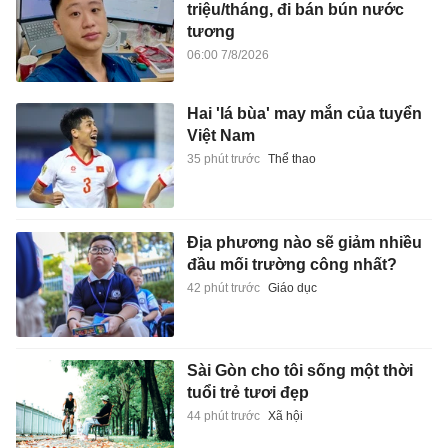
triệu/tháng, đi bán bún nước
tương
06:00 7/8/2026
Hai 'lá bùa' may mắn của tuyển
Việt Nam
35 phút trước
Thể thao
Địa phương nào sẽ giảm nhiều
đầu mối trường công nhất?
42 phút trước
Giáo dục
Sài Gòn cho tôi sống một thời
tuổi trẻ tươi đẹp
44 phút trước
Xã hội