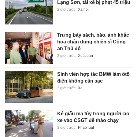
Lạng Sơn, tài xế bị phạt 45 triệu
2 giờ trước
Xã hội
Trưng bày sách, báo, ảnh khắc
họa chân dung chiến sĩ Công
an Thủ đô
2 giờ trước
Xuất bản
Sinh viên hợp tác BMW làm ôtô
điện không cần sạc
3 giờ trước
Xe
Kẻ giấu ma túy trong người lao
xe vào CSGT để tháo chạy
3 giờ trước
Pháp luật