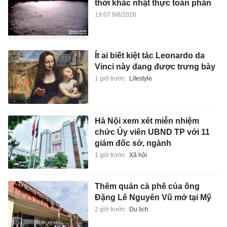
thời khắc nhật thực toàn phần
19:07 9/8/2026
Ít ai biết kiệt tác Leonardo da
Vinci này đang được trưng bày
1 giờ trước
Lifestyle
Hà Nội xem xét miễn nhiệm
chức Ủy viên UBND TP với 11
giám đốc sở, ngành
1 giờ trước
Xã hội
Thêm quán cà phê của ông
Đặng Lê Nguyên Vũ mở tại Mỹ
2 giờ trước
Du lịch