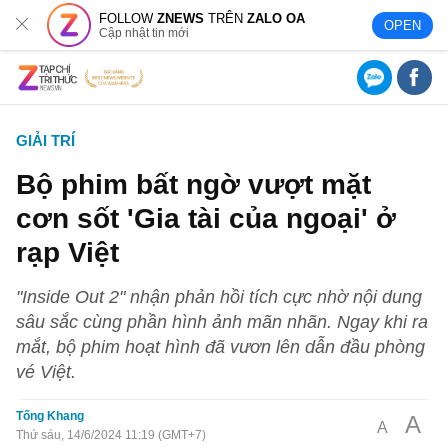
FOLLOW
ZNEWS
TRÊN
ZALO OA
OPEN
Cập nhật tin mới
GIẢI TRÍ
Bộ phim bất ngờ vượt mặt
cơn sốt 'Gia tài của ngoại' ở
rạp Việt
"Inside Out 2" nhận phản hồi tích cực nhờ nội dung
sâu sắc cùng phần hình ảnh mãn nhãn. Ngay khi ra
mắt, bộ phim hoạt hình đã vươn lên dẫn đầu phòng
vé Việt.
Tống Khang
A
A
Thứ sáu, 14/6/2024 11:19 (GMT+7)