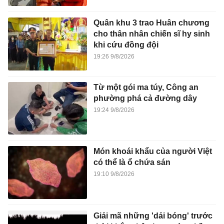
Quân khu 3 trao Huân chương
cho thân nhân chiến sĩ hy sinh
khi cứu đồng đội
19:26 9/8/2026
Từ một gói ma túy, Công an
phường phá cả đường dây
19:24 9/8/2026
Món khoái khẩu của người Việt
có thể là ổ chứa sán
19:10 9/8/2026
Giải mã những 'dải bóng' trước