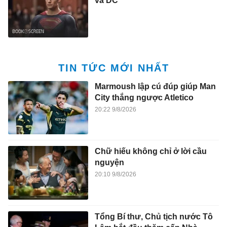
và DC
TIN TỨC MỚI NHẤT
Marmoush lập cú đúp giúp Man
City thắng ngược Atletico
20:22 9/8/2026
Chữ hiếu không chỉ ở lời cầu
nguyện
20:10 9/8/2026
Tổng Bí thư, Chủ tịch nước Tô