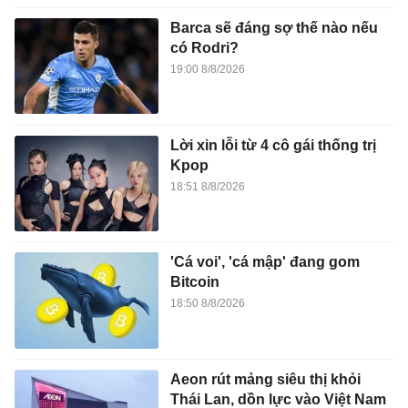
Barca sẽ đáng sợ thế nào nếu
có Rodri?
19:00 8/8/2026
Lời xin lỗi từ 4 cô gái thống trị
Kpop
18:51 8/8/2026
'Cá voi', 'cá mập' đang gom
Bitcoin
18:50 8/8/2026
Aeon rút mảng siêu thị khỏi
Thái Lan, dồn lực vào Việt Nam