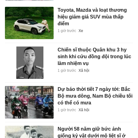
Toyota, Mazda và loạt thương
hiệu giảm giá SUV mùa thấp
điểm
1 giờ trước
Xe
Chiến sĩ thuộc Quân khu 3 hy
sinh khi cứu đồng đội trong lúc
làm nhiệm vụ
1 giờ trước
Xã hội
Dự báo thời tiết 7 ngày tới: Bắc
Bộ mưa dông, Nam Bộ chiều tối
có thể có mưa
1 giờ trước
Xã hội
Người 58 năm giữ bức ảnh
giống kỷ vật dưới mộ liệt sĩ ở