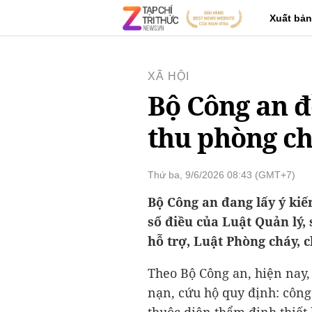
Xuất bản
XÃ HỘI
Bộ Công an đ
thu phòng c
Thứ ba, 9/6/2026 08:43 (GMT+7)
Bộ Công an đang lấy ý kiế
số điều của Luật Quản lý, 
hỗ trợ, Luật Phòng cháy, 
Theo Bộ Công an, hiện nay,
nạn, cứu hộ quy định: công