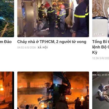
am Đảo
Cháy nhà ở TP.HCM, 2 người tử vong
Tổng Bí 
lệnh Bộ 
04:02
6/8/2026
XÃ HỘI
Kỳ
12:36
5/8/20