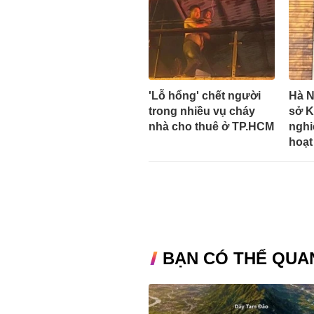
'Lỗ hổng' chết người
Hà N
trong nhiều vụ cháy
sở K
nhà cho thuê ở TP.HCM
nghi
hoạt
BẠN CÓ THỂ QUA