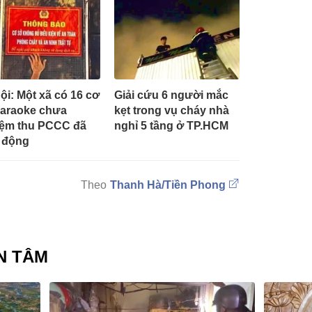
ội: Một xã có 16 cơ
Giải cứu 6 người mắc
araoke chưa
kẹt trong vụ cháy nhà
ệm thu PCCC đã
nghỉ 5 tầng ở TP.HCM
 động
Thanh Hà/Tiền Phong
N TÂM