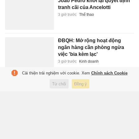
Joao Pedro khơi lại quyết định
tranh cãi của Ancelotti
3 giờ trước
Thể thao
ĐBQH: Mở rộng hoạt động
ngân hàng cần phòng ngừa
việc 'bia kèm lạc'
3 giờ trước
Kinh doanh
Cải thiện trải nghiệm với cookie. Xem
Chính sách Cookie
Hơn 1.000 người dự giải chạy
Từ chối
Đồng ý
tại TP.HCM
3 giờ trước
Thể thao
Bảo Tín Mạnh Hải nói gì về kết
luận của Thanh tra Chính phủ?
3 giờ trước
Kinh doanh