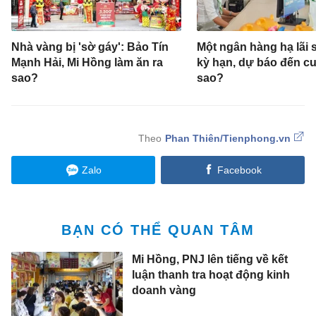
Nhà vàng bị 'sờ gáy': Bảo Tín
Một ngân hàng hạ lãi s
Mạnh Hải, Mi Hồng làm ăn ra
kỳ hạn, dự báo đến cu
sao?
sao?
Phan Thiên/Tienphong.vn
Zalo
Facebook
BẠN CÓ THỂ QUAN TÂM
Mi Hồng, PNJ lên tiếng về kết
luận thanh tra hoạt động kinh
doanh vàng