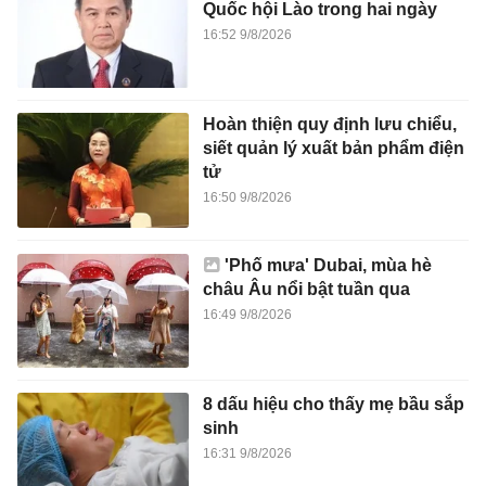
Quốc hội Lào trong hai ngày
16:52 9/8/2026
Hoàn thiện quy định lưu chiểu,
siết quản lý xuất bản phẩm điện
tử
16:50 9/8/2026
'Phố mưa' Dubai, mùa hè
châu Âu nổi bật tuần qua
16:49 9/8/2026
8 dấu hiệu cho thấy mẹ bầu sắp
sinh
16:31 9/8/2026