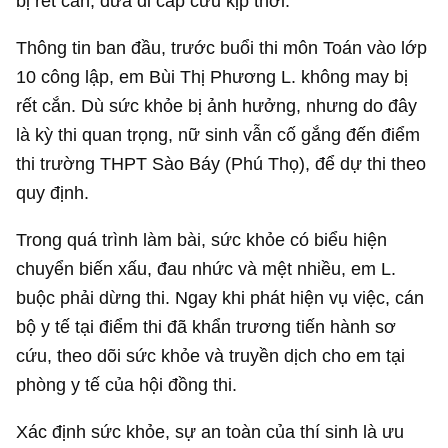
bị rết cắn, đưa đi cấp cứu kịp thời.
Thông tin ban đầu, trước buổi thi môn Toán vào lớp
10 công lập, em Bùi Thị Phương L. không may bị
rết cắn. Dù sức khỏe bị ảnh hưởng, nhưng do đây
là kỳ thi quan trọng, nữ sinh vẫn cố gắng đến điểm
thi trường THPT Sào Báy (Phú Thọ), để dự thi theo
quy định.
Trong quá trình làm bài, sức khỏe có biểu hiện
chuyển biến xấu, đau nhức và mệt nhiều, em L.
buộc phải dừng thi. Ngay khi phát hiện vụ việc, cán
bộ y tế tại điểm thi đã khẩn trương tiến hành sơ
cứu, theo dõi sức khỏe và truyền dịch cho em tại
phòng y tế của hội đồng thi.
Xác định sức khỏe, sự an toàn của thí sinh là ưu