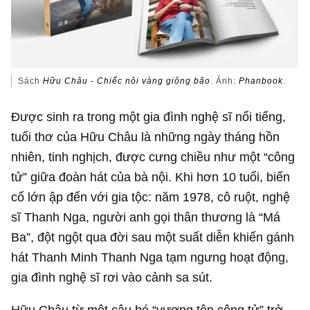
Sách
Hữu Châu - Chiếc nôi vàng giông bão
. Ảnh:
Phanbook
.
Được sinh ra trong một gia đình nghệ sĩ nổi tiếng,
tuổi thơ của Hữu Châu là những ngày tháng hồn
nhiên, tinh nghịch, được cưng chiều như một “công
tử” giữa đoàn hát của bà nội. Khi hơn 10 tuổi, biến
cố lớn ập đến với gia tộc: năm 1978, cô ruột, nghệ
sĩ Thanh Nga, người anh gọi thân thương là “Má
Ba”, đột ngột qua đời sau một suất diễn khiến gánh
hát Thanh Minh Thanh Nga tạm ngưng hoạt động,
gia đình nghệ sĩ rơi vào cảnh sa sút.
Hữu Châu từ một cậu bé “vương tôn công tử” trở