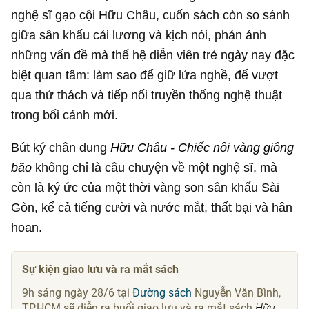
nghệ sĩ gạo cội Hữu Châu, cuốn sách còn so sánh
giữa sân khấu cải lương và kịch nói, phản ánh
những vấn đề mà thế hệ diễn viên trẻ ngày nay đặc
biệt quan tâm: làm sao để giữ lửa nghề, để vượt
qua thử thách và tiếp nối truyền thống nghệ thuật
trong bối cảnh mới.
Bút ký chân dung
Hữu Châu - Chiếc nôi vàng giông
bão
không chỉ là câu chuyện về một nghệ sĩ, mà
còn là ký ức của một thời vàng son sân khấu Sài
Gòn, kể cả tiếng cười và nước mắt, thất bại và hân
hoan.
Sự kiện giao lưu và ra mắt sách
9h sáng ngày 28/6 tại
Đường sách
Nguyễn Văn Bình,
TP.HCM sẽ diễn ra buổi giao lưu và ra mắt sách
Hữu