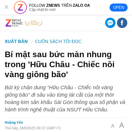
FOLLOW
ZNEWS
TRÊN
ZALO OA
OPEN
Cập nhật tin mới
XUẤT BẢN
CUỐN SÁCH TÔI ĐỌC
Bí mật sau bức màn nhung
trong 'Hữu Châu - Chiếc nôi
vàng giông bão'
Bút ký chân dung “Hữu Châu - Chiếc nôi vàng
giông bão” đi sâu vào từng lát cắt của một thời
hoàng kim sân khấu Sài Gòn thông qua số phận và
hành trình nghệ thuật của NSƯT Hữu Châu.
Hoàng Yến
A
A
Thứ bảy, 28/6/2025 09:37 (GMT+7)