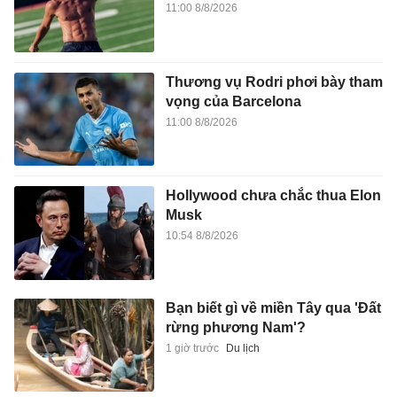
11:00 8/8/2026
Thương vụ Rodri phơi bày tham
vọng của Barcelona
11:00 8/8/2026
Hollywood chưa chắc thua Elon
Musk
10:54 8/8/2026
Bạn biết gì về miền Tây qua 'Đất
rừng phương Nam'?
1 giờ trước
Du lịch