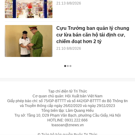
21:13 8/8/2026
Cựu Trưởng ban quản lý chung
cư lừa bán căn hộ tái định cư,
chiếm đoạt hơn 2 tỷ
21:10 8/8/2026
Tạp chí điện tử Tri Thức
Cơ quan chủ quản: Hội Xuất bản Việt Nam
Giấy phép báo chí: số 75/GP-BTTTT và số 442/GP-BTTTT do Bộ Thông tin
và Truyền thông cấp ngày 26/02/2020 và ngày 29/11/2023
Tổng biên tập: Lâm Quang Hiếu
Trụ sở: Tầng 10, D29 Phạm Văn Bạch, phường Cầu Giấy, Hà Nội
HOTLINE:
0931.222.666
toasoan@znews.vn
©
Toàn bộ bản quyền thuộc Tri Thức