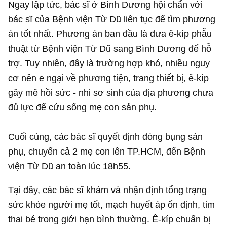
Ngay lập tức, bác sĩ ở Bình Dương hội chẩn với
bác sĩ của Bệnh viện Từ Dũ liên tục để tìm phương
án tốt nhất. Phương án ban đầu là đưa ê-kíp phẫu
thuật từ Bệnh viện Từ Dũ sang Bình Dương để hỗ
trợ. Tuy nhiên, đây là trường hợp khó, nhiều nguy
cơ nên e ngại về phương tiện, trang thiết bị, ê-kíp
gây mê hồi sức - nhi sơ sinh của địa phương chưa
đủ lực để cứu sống mẹ con sản phụ.
Cuối cùng, các bác sĩ quyết định đóng bụng sản
phụ, chuyển cả 2 mẹ con lên TP.HCM, đến Bệnh
viện Từ Dũ an toàn lúc 18h55.
Tại đây, các bác sĩ khám và nhận định tổng trạng
sức khỏe người mẹ tốt, mạch huyết áp ổn định, tim
thai bé trong giới hạn bình thường. Ê-kíp chuẩn bị