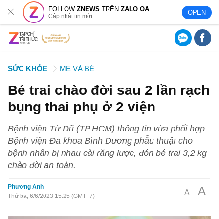
FOLLOW
ZNEWS
TRÊN
ZALO OA
OPEN
Cập nhật tin mới
SỨC KHỎE
MẸ VÀ BÉ
Bé trai chào đời sau 2 lần rạch
bụng thai phụ ở 2 viện
Bệnh viện Từ Dũ (TP.HCM) thông tin vừa phối hợp
Bệnh viện Đa khoa Bình Dương phẫu thuật cho
bệnh nhân bị nhau cài răng lược, đón bé trai 3,2 kg
chào đời an toàn.
Phương Anh
A
A
Thứ ba, 6/6/2023 15:25 (GMT+7)