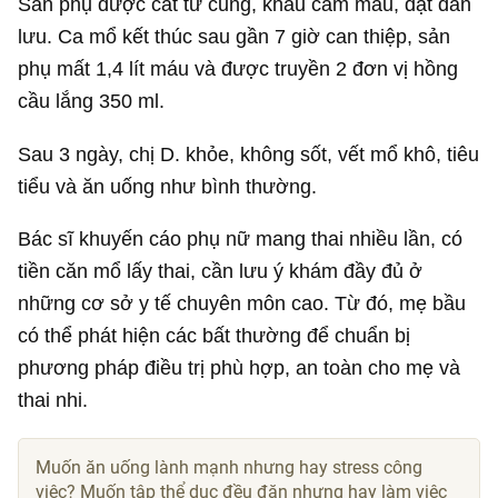
Sản phụ được cắt tử cung, khâu cầm máu, đặt dẫn
lưu. Ca mổ kết thúc sau gần 7 giờ can thiệp, sản
phụ mất 1,4 lít máu và được truyền 2 đơn vị hồng
cầu lắng 350 ml.
Sau 3 ngày, chị D. khỏe, không sốt, vết mổ khô, tiêu
tiểu và ăn uống như bình thường.
Bác sĩ khuyến cáo phụ nữ mang thai nhiều lần, có
tiền căn mổ lấy thai, cần lưu ý khám đầy đủ ở
những cơ sở y tế chuyên môn cao. Từ đó, mẹ bầu
có thể phát hiện các bất thường để chuẩn bị
phương pháp điều trị phù hợp, an toàn cho mẹ và
thai nhi.
Muốn ăn uống lành mạnh nhưng hay stress công
việc? Muốn tập thể dục đều đặn nhưng hay làm việc