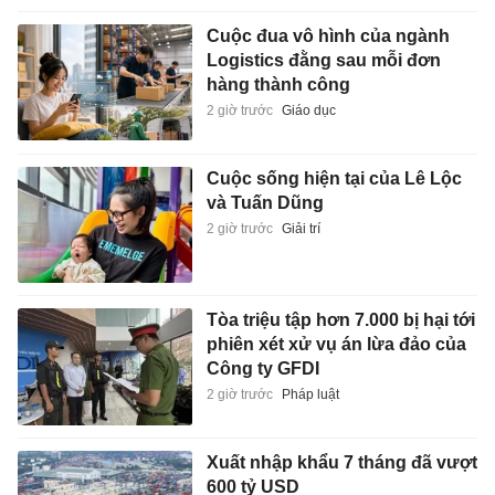
Cuộc đua vô hình của ngành
Logistics đằng sau mỗi đơn
hàng thành công
2 giờ trước
Giáo dục
Cuộc sống hiện tại của Lê Lộc
và Tuấn Dũng
2 giờ trước
Giải trí
Tòa triệu tập hơn 7.000 bị hại tới
phiên xét xử vụ án lừa đảo của
Công ty GFDI
2 giờ trước
Pháp luật
Xuất nhập khẩu 7 tháng đã vượt
600 tỷ USD