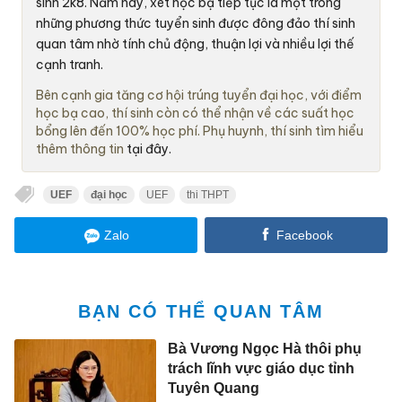
sinh 2k8. Năm nay, xét học bạ tiếp tục là một trong
những phương thức tuyển sinh được đông đảo thí sinh
quan tâm nhờ tính chủ động, thuận lợi và nhiều lợi thế
cạnh tranh.
Bên cạnh gia tăng cơ hội trúng tuyển đại học, với điểm
học bạ cao, thí sinh còn có thể nhận về các suất học
bổng lên đến 100% học phí. Phụ huynh, thí sinh tìm hiểu
thêm thông tin
tại đây.
UEF
đại học
UEF
thi THPT
Zalo
Facebook
BẠN CÓ THỂ QUAN TÂM
Bà Vương Ngọc Hà thôi phụ
trách lĩnh vực giáo dục tỉnh
Tuyên Quang