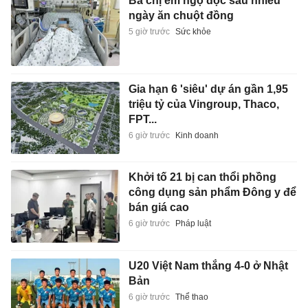
Ba chị em ngộ độc sau nhiều
ngày ăn chuột đồng
5 giờ trước
Sức khỏe
Gia hạn 6 'siêu' dự án gần 1,95
triệu tỷ của Vingroup, Thaco,
FPT...
6 giờ trước
Kinh doanh
Khởi tố 21 bị can thổi phồng
công dụng sản phẩm Đông y để
bán giá cao
6 giờ trước
Pháp luật
U20 Việt Nam thắng 4-0 ở Nhật
Bản
6 giờ trước
Thể thao