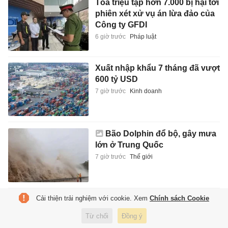
Tòa triệu tập hơn 7.000 bị hại tới
phiên xét xử vụ án lừa đảo của
Công ty GFDI
6 giờ trước
Pháp luật
Xuất nhập khẩu 7 tháng đã vượt
600 tỷ USD
7 giờ trước
Kinh doanh
Bão Dolphin đổ bộ, gây mưa
lớn ở Trung Quốc
7 giờ trước
Thế giới
Cải thiện trải nghiệm với cookie. Xem
Chính sách Cookie
PSG phơi bày hai tử huyệt của
MU
Từ chối
Đồng ý
7 giờ trước
Thể thao