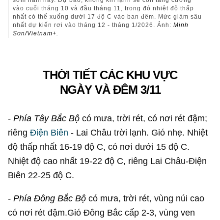
sớm năm nay. Dự báo, không khí lạnh sẽ còn tăng cường
vào cuối tháng 10 và đầu tháng 11, trong đó nhiệt độ thấp
nhất có thể xuống dưới 17 độ C vào ban đêm. Mức giảm sâu
nhất dự kiến rơi vào tháng 12 - tháng 1/2026. Ảnh:
Minh
Sơn/Vietnam+.
THỜI TIẾT CÁC KHU VỰC
NGÀY VÀ ĐÊM 3/11
- Phía Tây Bắc Bộ
có mưa, trời rét, có nơi rét đậm;
riêng
Điện Biên
- Lai Châu trời lạnh. Gió nhẹ. Nhiệt
độ thấp nhất 16-19 độ C, có nơi dưới 15 độ C.
Nhiệt độ cao nhất 19-22 độ C, riêng Lai Châu-Điện
Biên 22-25 độ C.
- Phía Đông Bắc Bộ
có mưa, trời rét, vùng núi cao
có nơi rét đậm.Gió Đông Bắc cấp 2-3, vùng ven