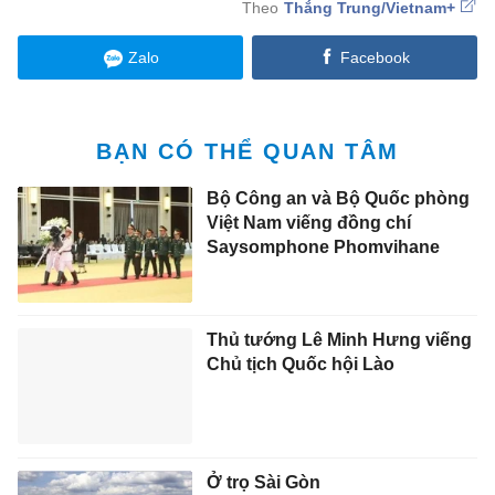
Thắng Trung/Vietnam+
Zalo
Facebook
BẠN CÓ THỂ QUAN TÂM
Bộ Công an và Bộ Quốc phòng
Việt Nam viếng đồng chí
Saysomphone Phomvihane
Thủ tướng Lê Minh Hưng viếng
Chủ tịch Quốc hội Lào
Ở trọ Sài Gòn