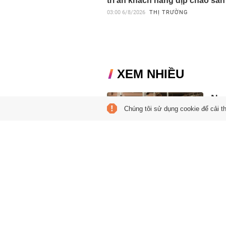
tri ân khách hàng dịp chào sàn
03:00
6/8/2026
THỊ TRƯỜNG
XEM NHIỀU
Ngư
Chúng tôi sử dụng cookie để cải t
'lù
19:21
Thay 
Việt
hơn.
Tiề
tra
00:01
Manch
khi t