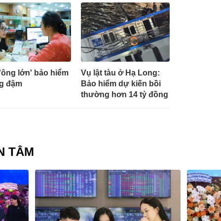
'ông lớn' bảo hiểm
Vụ lật tàu ở Hạ Long:
g đậm
Bảo hiểm dự kiến bồi
thường hơn 14 tỷ đồng
N TÂM