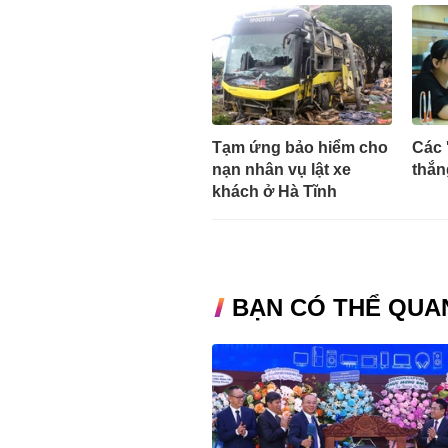
Tạm ứng bảo hiểm cho
Các 
nạn nhân vụ lật xe
thắn
khách ở Hà Tĩnh
BẠN CÓ THỂ QUA