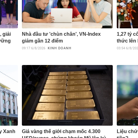
 giải
Nhà đầu tư 'chùn chân', VN-Index
1,27 tỷ 
 vững
giảm gần 12 điểm
thức lên
09:17
6/8/2026
KINH DOANH
03:54
6/8/20
áy Xanh
Giá vàng thế giới chạm mốc 4.300
Liệu chứ