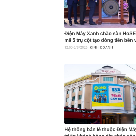
Điện Máy Xanh chào sàn HoSE,
mã 5 trụ cột tạo dòng tiền bền
12:00
6/8/2026
KINH DOANH
Hệ thống bán lẻ thuộc Điện M