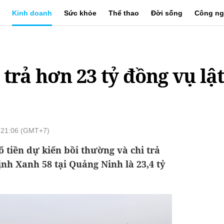
Kinh doanh
Sức khỏe
Thể thao
Đời sống
Công ng
trả hơn 23 tỷ đồng vụ lậ
 21:06 (GMT+7)
ố tiền dự kiến bồi thường và chi trả
ịnh Xanh 58 tại Quảng Ninh là 23,4 tỷ