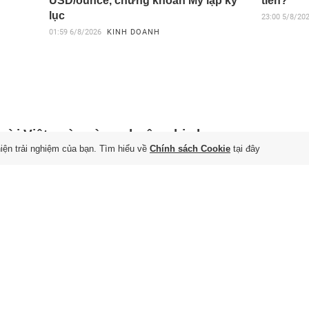
USD/ounce, chứng khoán Mỹ lập kỷ
tiền?
lục
23:00
5/8/20
01:59
6/8/2026
KINH DOANH
ời Việt ngày càng chuộng bia lon
hiện trải nghiệm của bạn. Tìm hiểu về
Chính sách Cookie
tại đây
n' 250 ml, điều gì đang xảy ra?
 6/8/2026
vì chạy theo xu hướng cao cấp hóa, thực tế người tiêu dùng
 Nam đang chuyển sang lựa chọn những lon bia dung tích nhỏ
n đạo Brazil khiến MU và Arsenal
nh giành
 7/8/2026
ester United và Arsenal đồng loạt theo đuổi Kaua Elias sau
iền đạo 20 tuổi lập hat-trick hoàn hảo trong màu áo Shakhtar