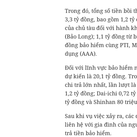
Trong đó, tổng số tiền bồi
3,3 tỷ đồng
, bao gồm
1,2 tỷ
của chủ tàu đối với hành k
(Bảo Long);
1,1 tỷ đồng
từ b
đồng bảo hiểm cùng PTI, M
dụng (AAA).
Đối với lĩnh vực bảo hiểm n
dự kiến là
20,1 tỷ đồng
. Tr
chi trả lớn nhất, lần lượt l
1,2 tỷ đồng
; Dai-ichi
0,72 t
tỷ đồng
và Shinhan 80 triệu
Sau khi vụ việc xảy ra, cá
liên hệ với gia đình của ng
trả tiền bảo hiểm.