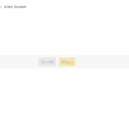
26
KINH DOANH
Từ chối
Đồng ý