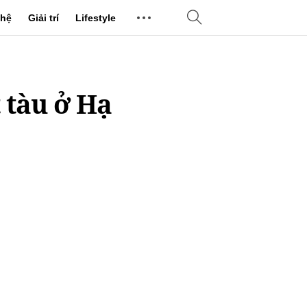
hệ
Giải trí
Lifestyle
t tàu ở Hạ