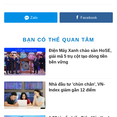
Zalo
Facebook
BẠN CÓ THỂ QUAN TÂM
Điện Máy Xanh chào sàn HoSE,
giải mã 5 trụ cột tạo dòng tiền
bền vững
Nhà đầu tư 'chùn chân', VN-
Index giảm gần 12 điểm