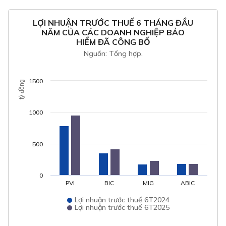
LỢI NHUẬN TRƯỚC THUẾ 6 THÁNG ĐẦU
NĂM CỦA CÁC DOANH NGHIỆP BẢO
HIỂM ĐÃ CÔNG BỐ
Nguồn: Tổng hợp.
1500
tỷ đồng
1000
500
0
PVI
BIC
MIG
ABIC
Lợi nhuận trước thuế 6T2024
Lợi nhuận trước thuế 6T2025