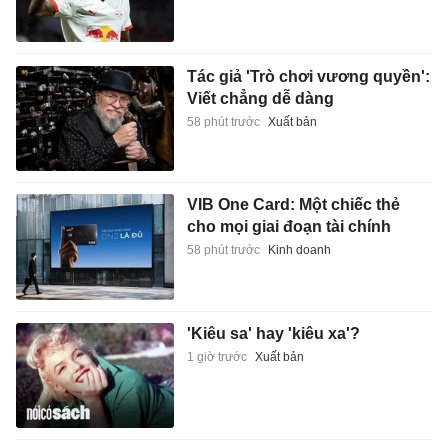
Tác giả 'Trò chơi vương quyền':
Viết chẳng dễ dàng
58 phút trước
Xuất bản
VIB One Card: Một chiếc thẻ
cho mọi giai đoạn tài chính
58 phút trước
Kinh doanh
'Kiêu sa' hay 'kiêu xa'?
1 giờ trước
Xuất bản