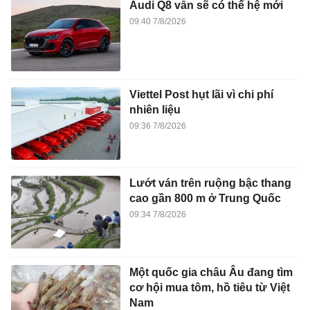
Audi Q8 vẫn sẽ có thế hệ mới
09:40 7/8/2026
Viettel Post hụt lãi vì chi phí
nhiên liệu
09:36 7/8/2026
Lướt ván trên ruộng bậc thang
cao gần 800 m ở Trung Quốc
09:34 7/8/2026
Một quốc gia châu Âu đang tìm
cơ hội mua tôm, hồ tiêu từ Việt
Nam