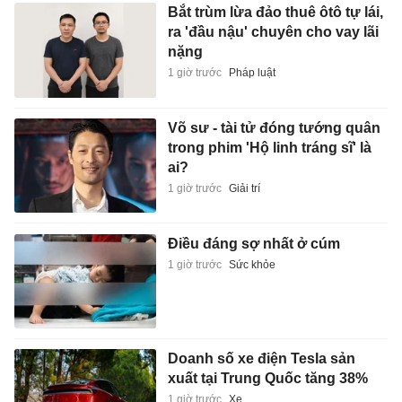
Bắt trùm lừa đảo thuê ôtô tự lái,
ra 'đầu nậu' chuyên cho vay lãi
nặng
1 giờ trước
Pháp luật
Võ sư - tài tử đóng tướng quân
trong phim 'Hộ linh tráng sĩ' là
ai?
1 giờ trước
Giải trí
Điều đáng sợ nhất ở cúm
1 giờ trước
Sức khỏe
Doanh số xe điện Tesla sản
xuất tại Trung Quốc tăng 38%
1 giờ trước
Xe