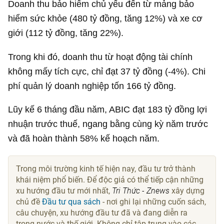
Doanh thu bảo hiểm chủ yếu đến từ mảng bảo
hiểm sức khỏe (
480 tỷ đồng
, tăng 12%) và xe cơ
giới (
112 tỷ đồng
, tăng 22%).
Trong khi đó, doanh thu từ hoạt động tài chính
không mấy tích cực, chỉ đạt
37 tỷ đồng
(-4%). Chi
phí quản lý doanh nghiệp tốn
166 tỷ đồng
.
Lũy kế 6 tháng đầu năm, ABIC đạt
183 tỷ đồng
lợi
nhuận trước thuế, ngang bằng cùng kỳ năm trước
và đã hoàn thành 58% kế hoạch năm.
Trong môi trường kinh tế hiện nay, đầu tư trở thành
khái niệm phổ biến. Để độc giả có thể tiếp cận những
xu hướng đầu tư mới nhất,
Tri Thức - Znews
xây dựng
chủ đề
Đầu tư qua sách
- nơi ghi lại những cuốn sách,
câu chuyện, xu hướng đầu tư đã và đang diễn ra
trong nước và thế giới. Không chỉ tập trung vào các