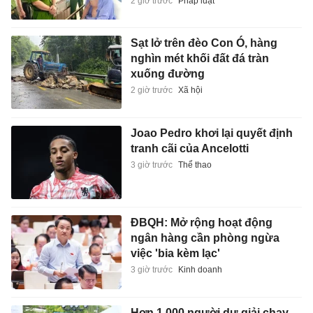
2 giờ trước
Pháp luật
Sạt lở trên đèo Con Ó, hàng
nghìn mét khối đất đá tràn
xuống đường
2 giờ trước
Xã hội
Joao Pedro khơi lại quyết định
tranh cãi của Ancelotti
3 giờ trước
Thể thao
ĐBQH: Mở rộng hoạt động
ngân hàng cần phòng ngừa
việc 'bia kèm lạc'
3 giờ trước
Kinh doanh
Hơn 1.000 người dự giải chạy