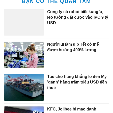
BẠN CÓ THỂ QUAN TÂM
Công ty có robot biết kungfu,
leo tường đặt cược vào IPO 9 tỷ
USD
Người đi làm dịp Tết có thể
được hưởng 490% lương
Tàu chở hàng khổng lồ đến Mỹ
'gánh' hàng trăm triệu USD tiền
thuế
KFC, Jolibee bị mạo danh