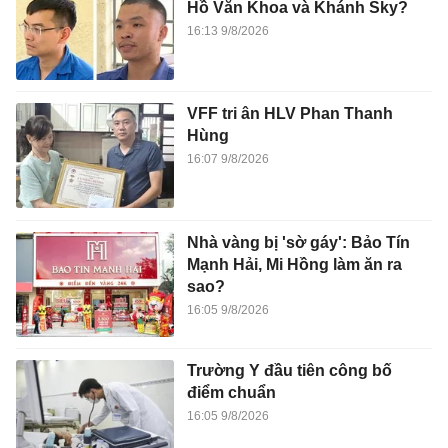
Hồ Văn Khoa và Khánh Sky?
16:13 9/8/2026
VFF tri ân HLV Phan Thanh
Hùng
16:07 9/8/2026
Nhà vàng bị 'sờ gáy': Bảo Tín
Mạnh Hải, Mi Hồng làm ăn ra
sao?
16:05 9/8/2026
Trường Y đầu tiên công bố
điểm chuẩn
16:05 9/8/2026