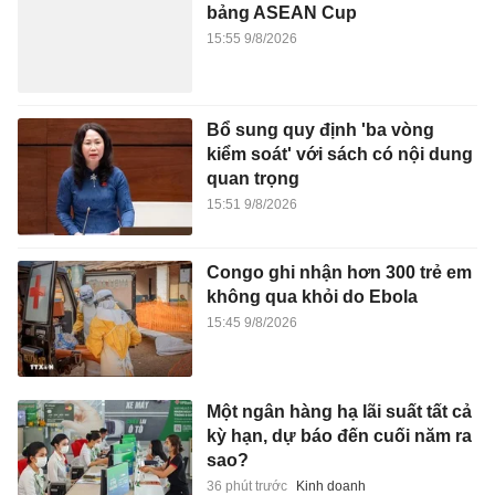
bảng ASEAN Cup
15:55 9/8/2026
Bổ sung quy định 'ba vòng
kiểm soát' với sách có nội dung
quan trọng
15:51 9/8/2026
Congo ghi nhận hơn 300 trẻ em
không qua khỏi do Ebola
15:45 9/8/2026
Một ngân hàng hạ lãi suất tất cả
kỳ hạn, dự báo đến cuối năm ra
sao?
36 phút trước
Kinh doanh